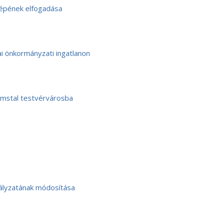
épének elfogadása
ai önkormányzati ingatlanon
emstal testvérvárosba
ályzatának módosítása