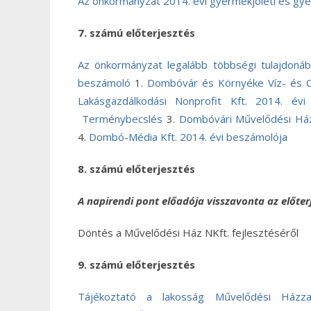
Az önkormányzat 2014. évi gyermekjóléti és g
7. számú előterjesztés
Az önkormányzat legalább többségi tulajdonába
beszámoló
1.
Dombóvár és Környéke Víz- és C
Lakásgazdálkodási Nonprofit Kft. 2014. évi
Terménybecslés
3.
Dombóvári Művelődési Ház 
4.
Dombó-Média Kft. 2014. évi beszámolója
8. számú előterjesztés
A napirendi pont előadója visszavonta az előterj
Döntés a Művelődési Ház NKft. fejlesztéséről
9. számú előterjesztés
Tájékoztató a lakosság Művelődési Házzal