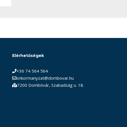
Elérhetőségek
+36 74 564 564
onkormanyzat@dombovar.hu
7200 Dombóvár, Szabadság u. 18.