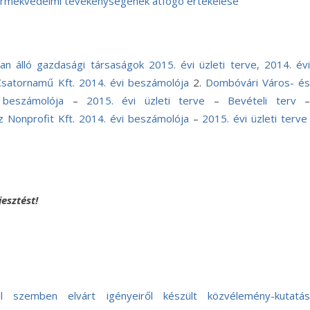
yermekvédelmi tevékenységének átfogó értékelése
n álló gazdasági társaságok 2015. évi üzleti terve, 2014. évi
satornamű Kft. 2014. évi beszámolója
2.
Dombóvári Város- é
 beszámolója
–
2015. évi üzleti terve
–
Bevételi terv
Nonprofit Kft. 2014. évi beszámolója
–
2015. évi üzleti terve
esztést!
 szemben elvárt igényeiről készült közvélemény-kutatás