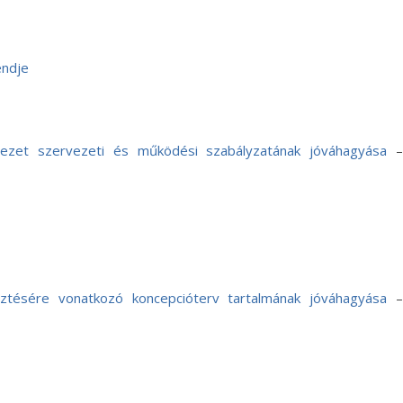
endje
rvezet szervezeti és működési szabályzatának jóváhagyása
lesztésére vonatkozó koncepcióterv tartalmának jóváhagyása
–