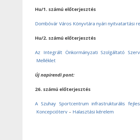
Hu/1. számú előterjesztés
Dombóvár Város Könyvtára nyári nyitvatartási r
Hu/2. számú előterjesztés
Az Integrált Önkormányzati Szolgáltató Sze
Melléklet
Új napirendi pont:
26. számú előterjesztés
A Szuhay Sportcentrum infrastrukturális fej
Koncepcióterv
–
Halasztási kérelem