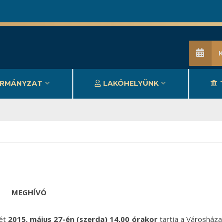
RMÁNYZAT
LAKÓHELYÜNK
MEGHÍVÓ
sét
2015. május 27-én (szerda) 14,00 órakor
tartja a Városház