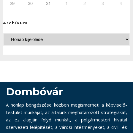
29
30
31
1
2
3
4
Archívum
Dombóvár
A honlap böngészése közben megismerheti a képviselő-
testület munkáját, az általunk meghatározott stratégiákat,
az ez alapján folyó munkát, a polgármesteri hivatal
szervezeti felépítését, a városi intézményeket, a civil- és