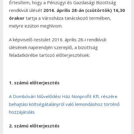
Értesítem, hogy a Pénzügyi és Gazdasági Bizottság
rendkívüli ülését
2016. április 28-án (csütörtök) 16,30
órakor
tartja a Városháza tanácskozó termében,
melyre ezúton meghívom.
A képviselő-testület 2016. április 28-i rendkívüli
ülésének napirendjén szereplő, a bizottság
feladatkörébe tartozó előterjesztések:
1. számú előterjesztés
A Dombóvári Művelődési Ház Nonprofit Kft. részére
behajtási költségátalányról való lemondáshoz történő
hozzájárulás
2. számú előterjesztés