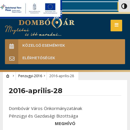
Search
Nagy 
KÖZELGŐ ESEMÉNYEK
ELÉRHETŐSÉGEK
Penzugyi-2016
2016-aprilis-28
2016-aprilis-28
Dombóvár Város Önkormányzatának
Pénzügyi és Gazdasági Bizottsága
MEGHÍVÓ