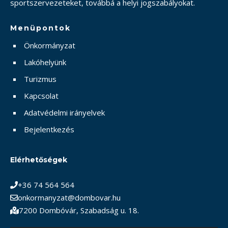
sportszervezeteket, továbbá a helyi jogszabályokat.
Menüpontok
Önkormányzat
Lakóhelyünk
Turizmus
Kapcsolat
Adatvédelmi irányelvek
Bejelentkezés
Elérhetőségek
+36 74 564 564
onkormanyzat@dombovar.hu
7200 Dombóvár, Szabadság u. 18.