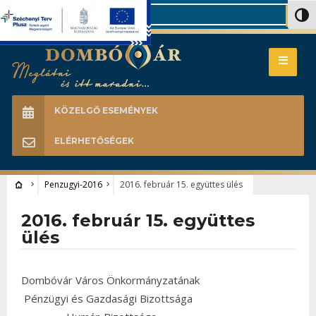
Search
Nagy 
KÖZELGŐ ESEMÉNYEK
ELÉRHETŐSÉGEK
Penzugyi-2016
2016. február 15. együttes ülés
2016. február 15. együttes
ülés
Dombóvár Város Önkormányzatának
Pénzügyi és Gazdasági Bizottsága