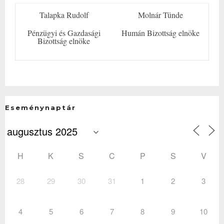
Talapka Rudolf
Molnár Tünde
Pénzügyi és Gazdasági
Humán Bizottság elnöke
Bizottság elnöke
Eseménynaptár
H
K
S
C
P
S
V
28
29
30
31
1
2
3
4
5
6
7
8
9
10