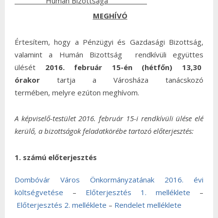
Humán Bizottsága
MEGHÍVÓ
Értesítem, hogy a Pénzügyi és Gazdasági Bizottság,
valamint a Humán Bizottság rendkívüli együttes
ülését
2016. február 15-én (hétfőn) 13,30
órakor
tartja a Városháza tanácskozó
termében,
melyre ezúton meghívom.
A képviselő-testület 2016. február 15-i rendkívüli ülése elé
kerülő, a bizottságok feladatkörébe tartozó előterjesztés:
1. számú előterjesztés
Dombóvár Város Önkormányzatának 2016. évi
költségvetése
–
Előterjesztés 1. melléklete
–
Előterjesztés 2. melléklete
–
Rendelet melléklete