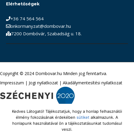
Elérhetőségek
+36 74 564 564
onkormanyzat@dombovar.hu
7200 Dombóvár, Szabadság u. 18.
Copyright © 2024 Dombovar.hu Minden jog fenntartva.
Impresszum
|
Jogi nyilatkozat
|
Akadálymentesítési nyilatkozat
Kedves Látogató! Tájékoztatjuk, hogy a honlap felhasználói
élmény fokozásának érdekében
sütiket
alkalmazunk. A
honlapunk használatával ön a tájékoztatásunkat tudomásul
veszi.