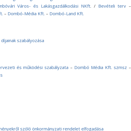
bóvári Város- és Lakásgazdálkodási NKft
. /
Bevételi terv
t.
–
Dombó-Média Kft.
–
Dombó-Land Kft.
díjainak szabályozása
rvezeti és működési szabályzata
–
Dombó Média Kft. szmsz
–
ás
zményekről szóló önkormányzati rendelet elfogadása