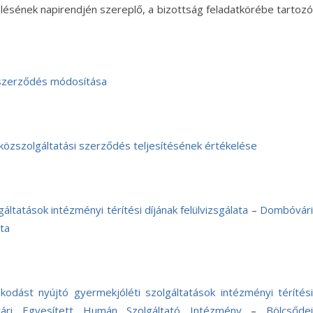
ülésének napirendjén szereplő, a bizottság feladatkörébe tartozó
 szerződés módosítása
 közszolgáltatási szerződés teljesítésének értékelése
ltatások intézményi térítési díjának felülvizsgálata
–
Dombóvár
ta
ást nyújtó gyermekjóléti szolgáltatások intézményi térítési
ári Egyesített Humán Szolgáltató Intézmény
–
Bölcsőde