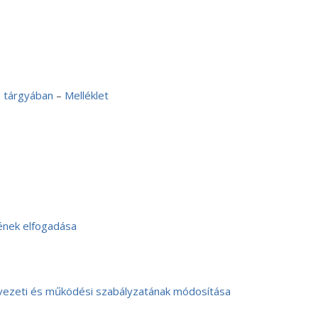
s tárgyában
–
Melléklet
ének elfogadása
vezeti és működési szabályzatának módosítása