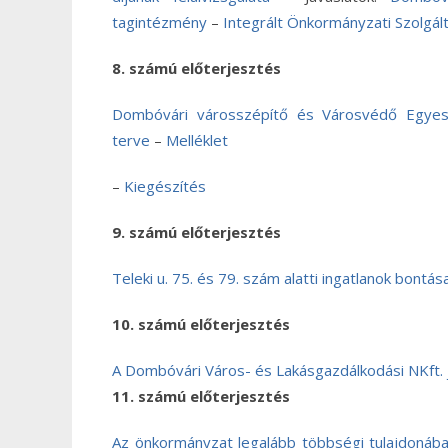
tagintézmény
–
Integrált Önkormányzati Szolgál
8. számú előterjesztés
Dombóvári városszépítő és Városvédő Egyes
terve
–
Melléklet
–
Kiegészítés
9. számú előterjesztés
Teleki u. 75. és 79. szám alatti ingatlanok bontás
10. számú előterjesztés
A Dombóvári Város- és Lakásgazdálkodási NKft. 
11. számú előterjesztés
Az önkormányzat legalább többségi tulajdonában