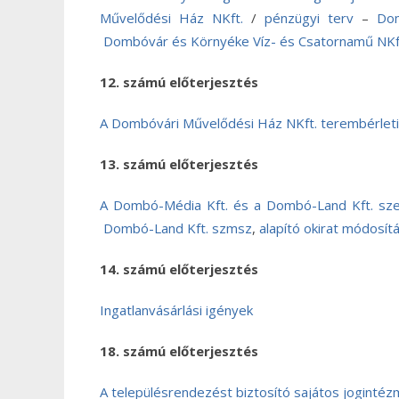
Művelődési Ház NKft.
/
pénzügyi terv
–
Dom
Dombóvár és Környéke Víz- és Csatornamű NKf
12. számú előterjesztés
A Dombóvári Művelődési Ház NKft. terembérleti 
13. számú előterjesztés
A Dombó-Média Kft. és a Dombó-Land Kft. sze
Dombó-Land Kft. szmsz
,
alapító okirat módosít
14. számú előterjesztés
Ingatlanvásárlási igények
18. számú előterjesztés
A településrendezést biztosító sajátos joginté