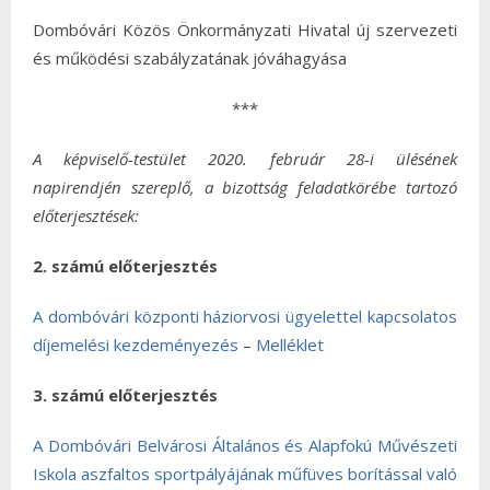
Dombóvári Közös Önkormányzati Hivatal új szervezeti
és működési szabályzatának jóváhagyása
***
A képviselő-testület 2020. február 28-i ülésének
napirendjén szereplő, a bizottság feladatkörébe tartozó
előterjesztések:
2. számú előterjesztés
A dombóvári központi háziorvosi ügyelettel kapcsolatos
díjemelési kezdeményezés
–
Melléklet
3. számú előterjesztés
A Dombóvári Belvárosi Általános és Alapfokú Művészeti
Iskola aszfaltos sportpályájának műfüves borítással való