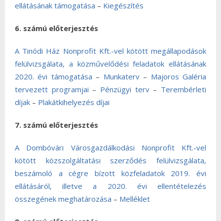
ellátásának támogatása
–
Kiegészítés
6. számú előterjesztés
A Tinódi Ház Nonprofit Kft.-vel kötött megállapodások
felülvizsgálata, a közművelődési feladatok ellátásának
2020. évi támogatása
–
Munkaterv
–
Majoros Galéria
tervezett programjai
–
Pénzügyi terv
–
Terembérleti
díjak
–
Plakátkihelyezés díjai
7. számú előterjesztés
A Dombóvári Városgazdálkodási Nonprofit Kft.-vel
kötött közszolgáltatási szerződés felülvizsgálata,
beszámoló a cégre bízott közfeladatok 2019. évi
ellátásáról, illetve a 2020. évi ellentételezés
összegének meghatározása
–
Melléklet