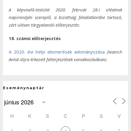
A képviselő-testület 2020. február 28-i ülésének
napirendjén szereplő, a bizottság feladatkörébe tartozó,
zárt ülésen tárgyalandó előterjesztés:
18. számú előterjesztés
A 2020. évi helyi elismerések adományozása
(Ivanich
Antal-díjra érkezett felterjesztések vonatkozásában)
Eseménynaptár
H
K
S
C
P
S
V
1
2
3
5
6
7