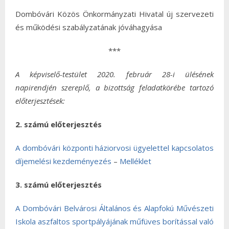
Dombóvári Közös Önkormányzati Hivatal új szervezeti
és működési szabályzatának jóváhagyása
***
A képviselő-testület 2020. február 28-i ülésének
napirendjén szereplő, a bizottság feladatkörébe tartozó
előterjesztések:
2. számú előterjesztés
A dombóvári központi háziorvosi ügyelettel kapcsolatos
díjemelési kezdeményezés
–
Melléklet
3. számú előterjesztés
A Dombóvári Belvárosi Általános és Alapfokú Művészeti
Iskola aszfaltos sportpályájának műfüves borítással való