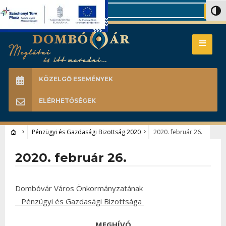
Search
Nagy 
KÖZELGŐ ESEMÉNYEK
ELÉRHETŐSÉGEK
Pénzügyi és Gazdasági Bizottság 2020
2020. február 26.
2020. február 26.
Dombóvár Város Önkormányzatának
Pénzügyi és Gazdasági Bizottsága
MEGHÍVÓ