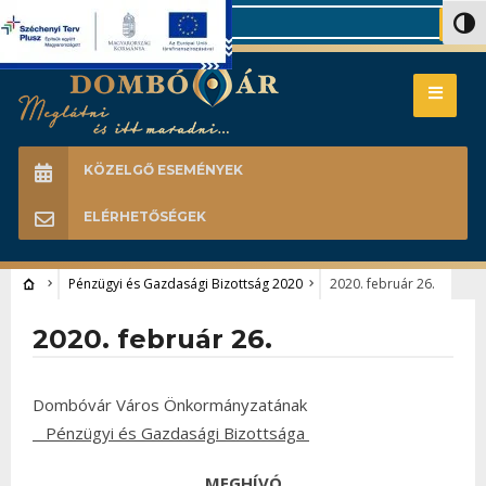
Search
Nagy 
KÖZELGŐ ESEMÉNYEK
ELÉRHETŐSÉGEK
Pénzügyi és Gazdasági Bizottság 2020
2020. február 26.
2020. február 26.
Dombóvár Város Önkormányzatának
Pénzügyi és Gazdasági Bizottsága
MEGHÍVÓ