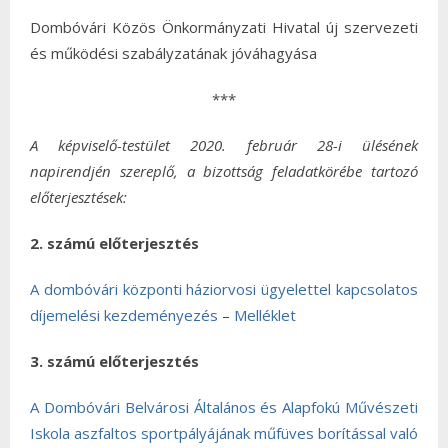
Dombóvári Közös Önkormányzati Hivatal új szervezeti
és működési szabályzatának jóváhagyása
***
A képviselő-testület 2020. február 28-i ülésének
napirendjén szereplő, a bizottság feladatkörébe tartozó
előterjesztések:
2. számú előterjesztés
A dombóvári központi háziorvosi ügyelettel kapcsolatos
díjemelési kezdeményezés
–
Melléklet
3. számú előterjesztés
A Dombóvári Belvárosi Általános és Alapfokú Művészeti
Iskola aszfaltos sportpályájának műfüves borítással való