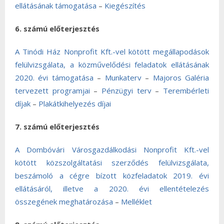
ellátásának támogatása
–
Kiegészítés
6. számú előterjesztés
A Tinódi Ház Nonprofit Kft.-vel kötött megállapodások
felülvizsgálata, a közművelődési feladatok ellátásának
2020. évi támogatása
–
Munkaterv
–
Majoros Galéria
tervezett programjai
–
Pénzügyi terv
–
Terembérleti
díjak
–
Plakátkihelyezés díjai
7. számú előterjesztés
A Dombóvári Városgazdálkodási Nonprofit Kft.-vel
kötött közszolgáltatási szerződés felülvizsgálata,
beszámoló a cégre bízott közfeladatok 2019. évi
ellátásáról, illetve a 2020. évi ellentételezés
összegének meghatározása
–
Melléklet