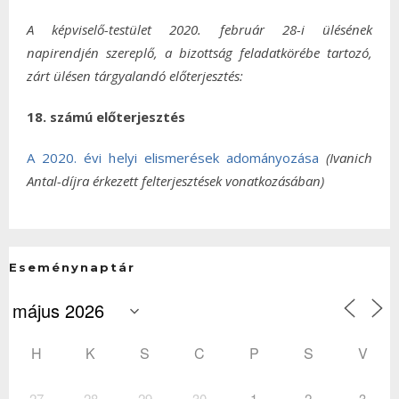
A képviselő-testület 2020. február 28-i ülésének
napirendjén szereplő, a bizottság feladatkörébe tartozó,
zárt ülésen tárgyalandó előterjesztés:
18. számú előterjesztés
A 2020. évi helyi elismerések adományozása
(Ivanich
Antal-díjra érkezett felterjesztések vonatkozásában)
Eseménynaptár
H
K
S
C
P
S
V
27
28
29
30
1
2
3