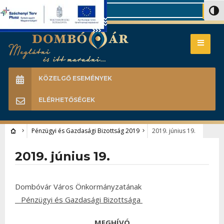
Search
Nagy 
KÖZELGŐ ESEMÉNYEK
ELÉRHETŐSÉGEK
Pénzügyi és Gazdasági Bizottság 2019
2019. június 19.
2019. június 19.
Dombóvár Város Önkormányzatának
Pénzügyi és Gazdasági Bizottsága
MEGHÍVÓ