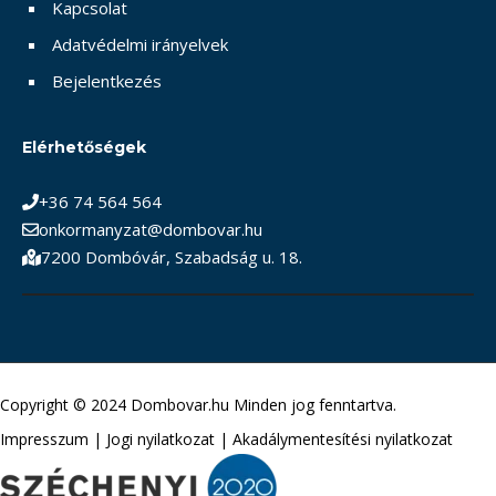
Kapcsolat
Adatvédelmi irányelvek
Bejelentkezés
Elérhetőségek
+36 74 564 564
onkormanyzat@dombovar.hu
7200 Dombóvár, Szabadság u. 18.
Copyright © 2024 Dombovar.hu Minden jog fenntartva.
Impresszum
|
Jogi nyilatkozat
|
Akadálymentesítési nyilatkozat