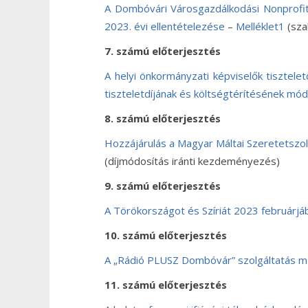
A Dombóvári Városgazdálkodási Nonprofit K
2023. évi ellentételezése
–
Melléklet1
(sza
7. számú előterjesztés
A helyi önkormányzati képviselők tisztelet
tiszteletdíjának és költségtérítésének mó
8. számú előterjesztés
Hozzájárulás a Magyar Máltai Szeretetszolg
(díjmódosítás iránti kezdeményezés)
9. számú előterjesztés
A Törökországot és Szíriát 2023 februárjá
10. számú előterjesztés
A „Rádió PLUSZ Dombóvár” szolgáltatás 
11. számú előterjesztés