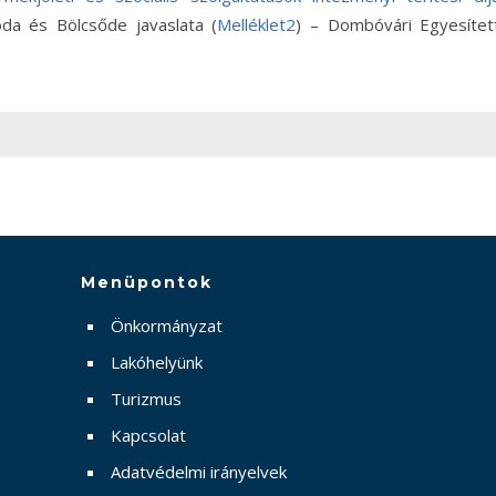
da és Bölcsőde javaslata (
Melléklet2
) – Dombóvári Egyesítet
Menüpontok
Önkormányzat
Lakóhelyünk
Turizmus
Kapcsolat
Adatvédelmi irányelvek