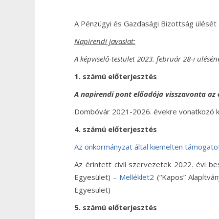
A Pénzügyi és Gazdasági Bizottság ülését
Napirendi javaslat:
A képviselő-testület 2023. február 28-i ülésén
1. számú előterjesztés
A napirendi pont előadója visszavonta az e
Dombóvár 2021-2026. évekre vonatkozó k
4. számú előterjesztés
Az önkormányzat által kiemelten támogato
Az érintett civil szervezetek 2022. évi 
Egyesület) –
Melléklet2
(“Kapos” Alapítvá
Egyesület)
5. számú előterjesztés