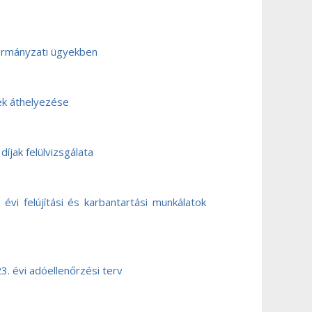
kormányzati ügyekben
ek áthelyezése
íjak felülvizsgálata
vi felújítási és karbantartási munkálatok
. évi adóellenőrzési terv