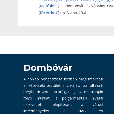
(
Melléklet1
) – Dombóvári Szivárvány Óvo
(
Melléklet3
) (
nyilvános ülés)
Dombóvár
A honlap böngészése közben megismerheti
a képviselő-testület munkáját, az általunk
meghatározott stratégiákat, az ez alapján
folyó munkát, a polgármesteri hivatal
szervezeti felépítését, a városi
intézményeket, a civil- és