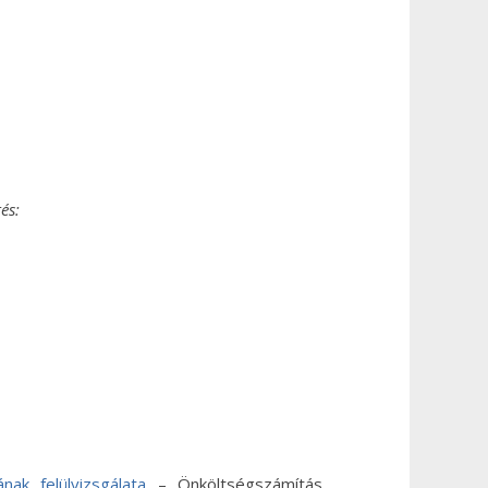
és:
ak felülvizsgálata
– Önköltségszámítás