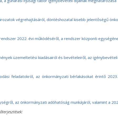
a, a gunarasi ifjúsági tábor igénybevételi díjainak meghatározása
atározatok végrehajtásáról, döntéshozatal kisebb jelentőségű ön
arendszer 2022. évi működéséről, a rendszer központi egységén
yek üzemeltetési kiadásairól és bevételeiről, az igénybevételi d
ási feladatokról, az önkormányzati bérlakásokat érintő 2023. é
ségről, az önkormányzati adóhatóság munkájáról, valamint a 2023
őterjesztések: