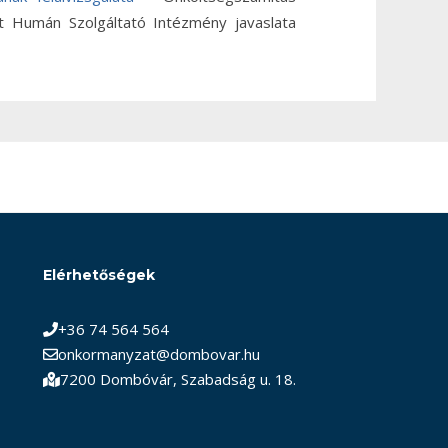
t Humán Szolgáltató Intézmény javaslata
Elérhetőségek
+36 74 564 564
onkormanyzat@dombovar.hu
7200 Dombóvár, Szabadság u. 18.