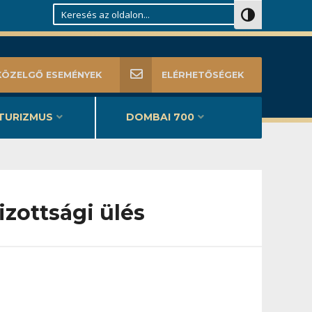
Search
Nagy kontraszt
KÖZELGŐ ESEMÉNYEK
ELÉRHETŐSÉGEK
TURIZMUS
DOMBAI 700
izottsági ülés