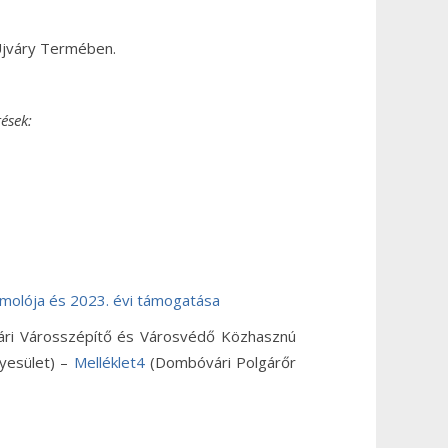
Ujváry Termében.
ések:
ámolója és 2023. évi támogatása
i Városszépítő és Városvédő Közhasznú
yesület) –
Melléklet4
(Dombóvári Polgárőr