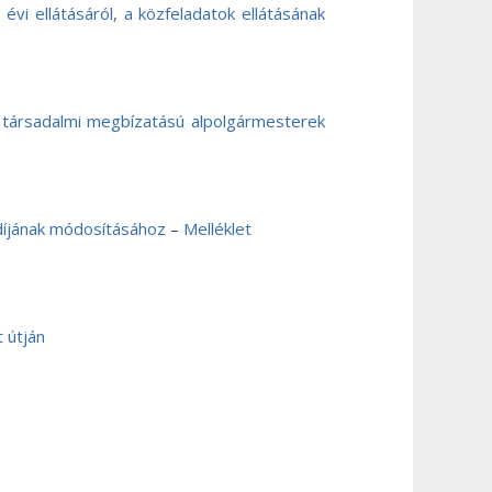
vi ellátásáról, a közfeladatok ellátásának
e a társadalmi megbízatású alpolgármesterek
 díjának módosításához
–
Melléklet
 útján