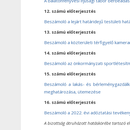
A balatonfenyvesi ifjúsági tábor bérbeadás
12. számú előterjesztés
Beszámoló a lejárt határidejű testületi h
13. számú előterjesztés
Beszámoló a közterületi térfigyelő kamer
14. számú előterjesztés
Beszámoló az önkormányzati sportlétesítmén
15. számú előterjesztés
Beszámoló a lakás- és bérleménygazdálkod
meghatározása, ütemezése
16. számú előterjesztés
Beszámoló a 2022. évi adóztatási tevékeny
A bizottság átruházott hatáskörébe tartozó el