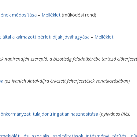
jének módosítása
–
Melléklet
(működési rend)
által alkalmazott bérleti díjak jóváhagyása
–
Melléklet
ek napirendjén szereplő, a bizottság feladatkörébe tartozó előterjeszt
sa
(az Ivanich Antal-díjra érkezett felterjesztések vonatkozásában)
 önkormányzati tulajdonú ingatlan hasznosítása
(
nyilvános ülés)
jóléti és szociális szolgáltatások intézményi térítési díján