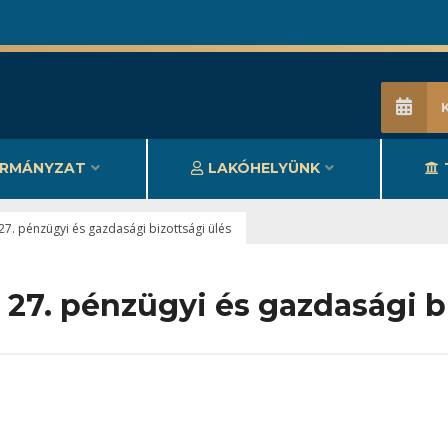
RMÁNYZAT
LAKÓHELYÜNK
27. pénzügyi és gazdasági bizottsági ülés
 27. pénzügyi és gazdasági b