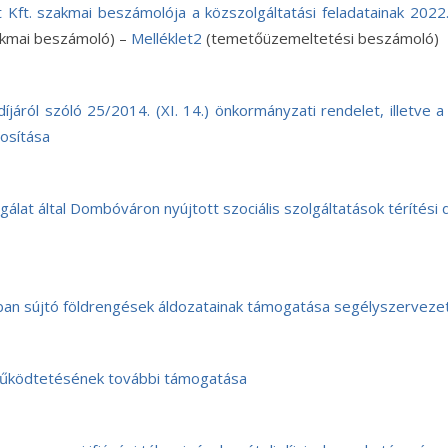
ft. szakmai beszámolója a közszolgáltatási feladatainak 2022. é
kmai beszámoló) –
Melléklet2
(temetőüzemeltetési beszámoló)
díjáról szóló 25/2014. (XI. 14.) önkormányzati rendelet, illetv
dosítása
álat által Dombóváron nyújtott szociális szolgáltatások térítési
ban sújtó földrengések áldozatainak támogatása segélyszervezet
működtetésének további támogatása