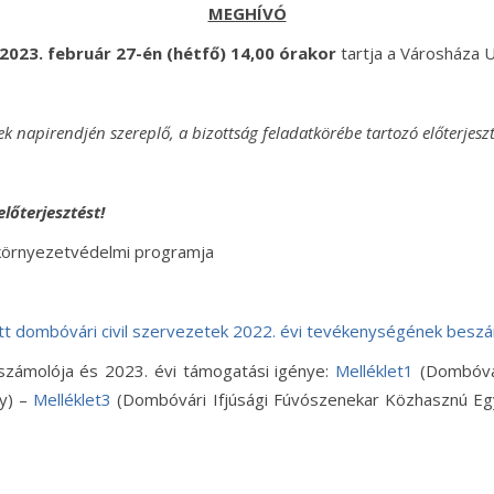
MEGHÍVÓ
2023. február 27-én (hétfő) 14,00 órakor
tartja a Városháza 
ek napirendjén szereplő, a bizottság feladatkörébe tartozó előterjeszt
lőterjesztést!
örnyezetvédelmi programja
tt dombóvári civil szervezetek 2022. évi tevékenységének besz
beszámolója és 2023. évi támogatási igénye:
Melléklet1
(Dombóvár
ny) –
Melléklet3
(Dombóvári Ifjúsági Fúvószenekar Közhasznú Eg