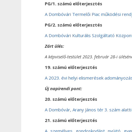
PG/1. számú előterjesztés
A Dombóvári Termelői Piac működési rend
PG/2. számú előterjesztés
A Dombóvári Kulturális Szolgáltató Központ 
Zárt ülés:
A képviselő-testület 2023. február 28-i ülésén
19. számú előterjesztés
A 2023. évi helyi elismerések adományozá
Új napirendi pont:
20. számú előterjesztés
A Dombóvár, Arany János tér 3. szám alatti
21. számú előterjesztés
A személyes gondoskodást nyújtó gyermek