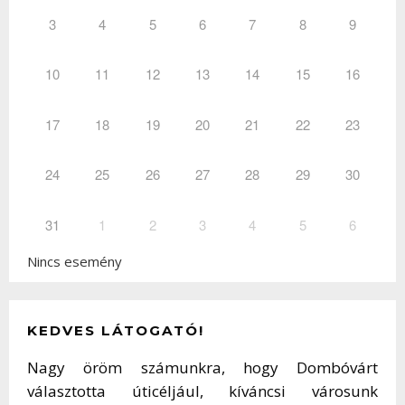
3
4
5
6
7
8
9
10
11
12
13
14
15
16
17
18
19
20
21
22
23
24
25
26
27
28
29
30
31
1
2
3
4
5
6
Nincs esemény
KEDVES LÁTOGATÓ!
Nagy öröm számunkra, hogy Dombóvárt
választotta úticéljául, kíváncsi városunk