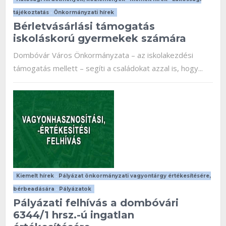
tájékoztatás
•
Önkormányzati hírek
Bérletvásárlási támogatás
iskoláskorú gyermekek számára
Dombóvár Város Önkormányzata – az iskolakezdési
támogatás mellett – segíti a családokat azzal is, hogy...
Kiemelt hírek
•
Pályázat önkormányzati vagyontárgy értékesítésére,
bérbeadására
•
Pályázatok
Pályázati felhívás a dombóvári
6344/1 hrsz.-ú ingatlan