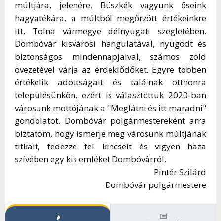
múltjára, jelenére. Büszkék vagyunk őseink
hagyatékára, a múltból megőrzött értékeinkre
itt, Tolna vármegye délnyugati szegletében.
Dombóvár kisvárosi hangulatával, nyugodt és
biztonságos mindennapjaival, számos zöld
övezetével várja az érdeklődőket. Egyre többen
értékelik adottságait és találnak otthonra
településünkön, ezért is választottuk 2020-ban
városunk mottójának a "Meglátni és itt maradni"
gondolatot. Dombóvár polgármestereként arra
biztatom, hogy ismerje meg városunk múltjának
titkait, fedezze fel kincseit és vigyen haza
szívében egy kis emléket Dombóvárról.
Pintér Szilárd
Dombóvár polgármestere