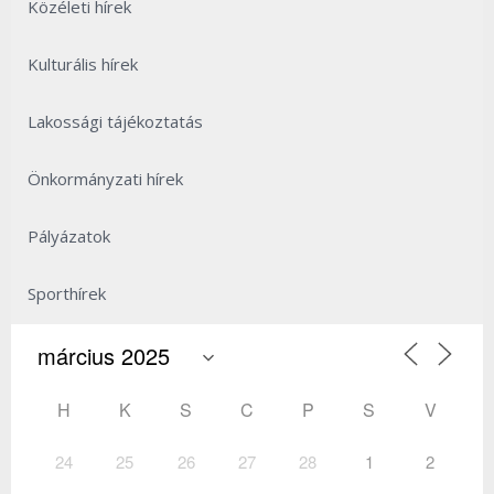
Közéleti hírek
Kulturális hírek
Lakossági tájékoztatás
Önkormányzati hírek
Pályázatok
Sporthírek
H
K
S
C
P
S
V
24
25
26
27
28
1
2