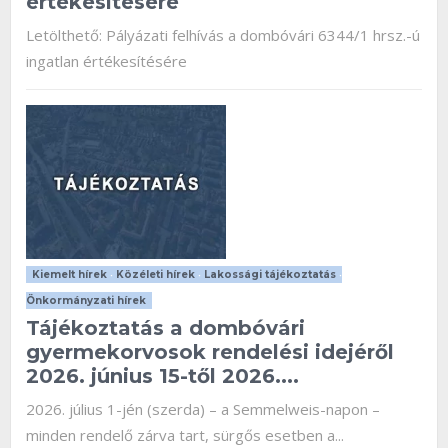
értékesítésére
Letölthető: Pályázati felhívás a dombóvári 6344/1 hrsz.-ú
ingatlan értékesítésére
Kiemelt hírek
•
Közéleti hírek
•
Lakossági tájékoztatás
•
Önkormányzati hírek
Tájékoztatás a dombóvári
gyermekorvosok rendelési idejéről
2026. június 15-től 2026....
2026. július 1-jén (szerda) – a Semmelweis-napon –
minden rendelő zárva tart, sürgős esetben a...