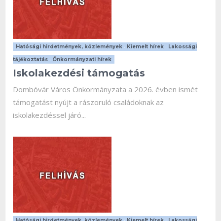
Hatósági hirdetmények, közlemények
•
Kiemelt hírek
•
Lakossági
tájékoztatás
•
Önkormányzati hírek
Iskolakezdési támogatás
Dombóvár Város Önkormányzata a 2026. évben ismét
támogatást nyújt a rászoruló családoknak az
iskolakezdéssel járó...
Hatósági hirdetmények, közlemények
•
Kiemelt hírek
•
Lakossági