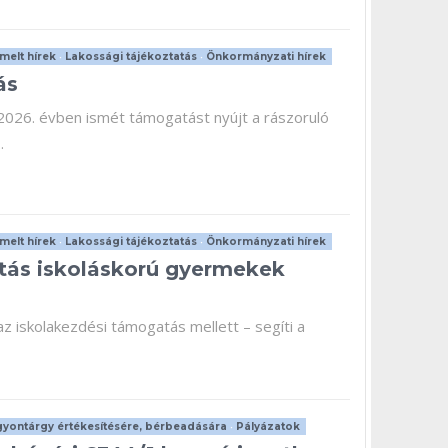
melt hírek
•
Lakossági tájékoztatás
•
Önkormányzati hírek
ás
26. évben ismét támogatást nyújt a rászoruló
.
melt hírek
•
Lakossági tájékoztatás
•
Önkormányzati hírek
atás iskoláskorú gyermekek
iskolakezdési támogatás mellett – segíti a
yontárgy értékesítésére, bérbeadására
•
Pályázatok