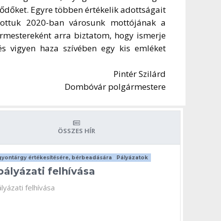
ődőket. Egyre többen értékelik adottságait
sztottuk 2020-ban városunk mottójának a
rmestereként arra biztatom, hogy ismerje
 és vigyen haza szívében egy kis emléket
Pintér Szilárd
Dombóvár polgármestere
ÖSSZES HÍR
yontárgy értékesítésére, bérbeadására
•
Pályázatok
pályázati felhívása
lyázati felhívása