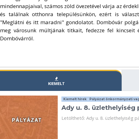
mindennapjaival, számos zöld övezetével várja az érdekl
és találnak otthonra településünkön, ezért is vála
"Meglátni és itt maradni" gondolatot. Dombóvár polgá
meg városunk múltjának titkait, fedezze fel kincseit
Dombóvárról.
KIEMELT
Kiemelt hírek
•
Pályázat önkormányzati vag
Ady u. 8. üzlethelyiség 
Letölthető: Ady u. 8. üzlethelyiség pá