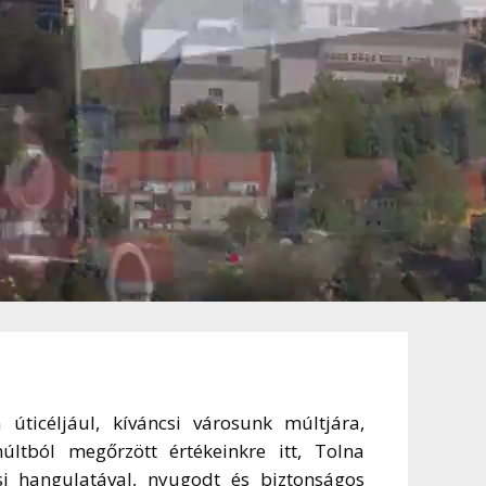
ticéljául, kíváncsi városunk múltjára,
ltból megőrzött értékeinkre itt, Tolna
i hangulatával, nyugodt és biztonságos