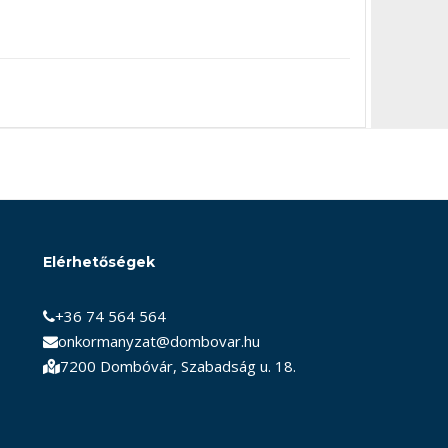
Elérhetőségek
+36 74 564 564
onkormanyzat@dombovar.hu
7200 Dombóvár, Szabadság u. 18.