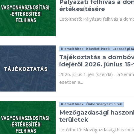
Pályázati felhívás a do
értékesítésére
Letölthető: Pályázati felhívás a dom
Kiemelt hírek
•
Közéleti hírek
•
Lakossági tá
Tájékoztatás a dombóv
idejéről 2026. június 15-
2026. július 1-jén (szerda) – a Sem
esetben a...
Kiemelt hírek
•
Önkormányzati hírek
Mezőgazdasági haszon
területek
Letölthető: Mezőgazdasági haszon