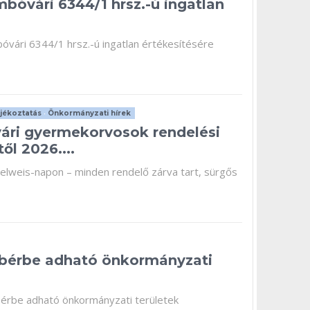
mbóvári 6344/1 hrsz.-ú ingatlan
bóvári 6344/1 hrsz.-ú ingatlan értékesítésére
jékoztatás
•
Önkormányzati hírek
ári gyermekorvosok rendelési
től 2026....
melweis-napon – minden rendelő zárva tart, sürgős
bérbe adható önkormányzati
bérbe adható önkormányzati területek