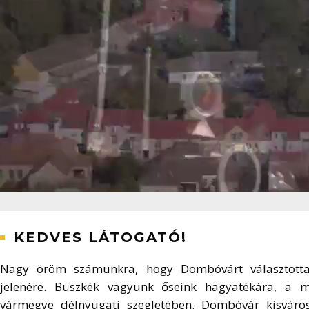
KEDVES LÁTOGATÓ!
Nagy öröm számunkra, hogy Dombóvárt választotta ú
jelenére. Büszkék vagyunk őseink hagyatékára, a mú
vármegye délnyugati szegletében. Dombóvár kisváros