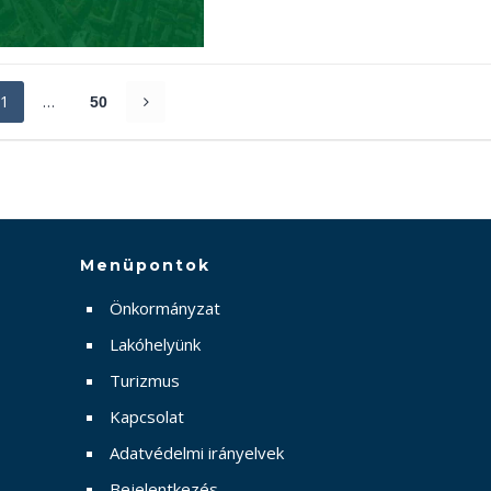
1
…
50
Menüpontok
Önkormányzat
Lakóhelyünk
Turizmus
Kapcsolat
Adatvédelmi irányelvek
Bejelentkezés