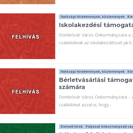
Hatósági hirdetmények, közlemények
•
Kie
Iskolakezdési támogat
Dombóvár Város Önkormányzata a 20
családoknak az iskolakezdéssel járó..
Hatósági hirdetmények, közlemények
•
Kie
Bérletvásárlási támog
számára
Dombóvár Város Önkormányzata – az 
családokat azzal is, hogy...
Kiemelt hírek
•
Pályázat önkormányzati vag