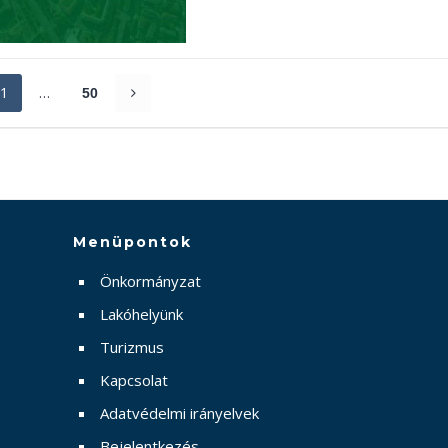
1
…
50
Menüpontok
Önkormányzat
Lakóhelyünk
Turizmus
Kapcsolat
Adatvédelmi irányelvek
Bejelentkezés