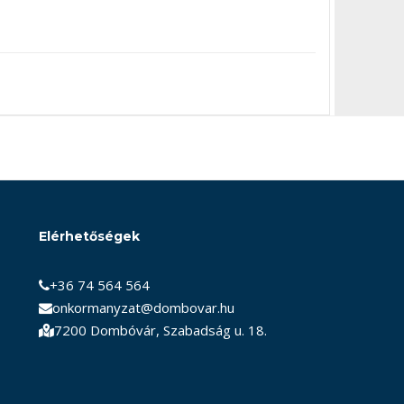
Elérhetőségek
+36 74 564 564
onkormanyzat@dombovar.hu
7200 Dombóvár, Szabadság u. 18.