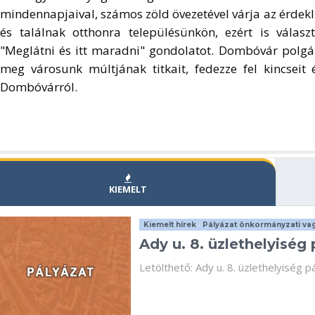
mindennapjaival, számos zöld övezetével várja az érdekl
és találnak otthonra településünkön, ezért is vála
"Meglátni és itt maradni" gondolatot. Dombóvár polgá
meg városunk múltjának titkait, fedezze fel kincseit
Dombóvárról.
KIEMELT
Kiemelt hírek
•
Pályázat önkormányzati vag
Ady u. 8. üzlethelyiség 
Letölthető: Ady u. 8. üzlethelyiség pá