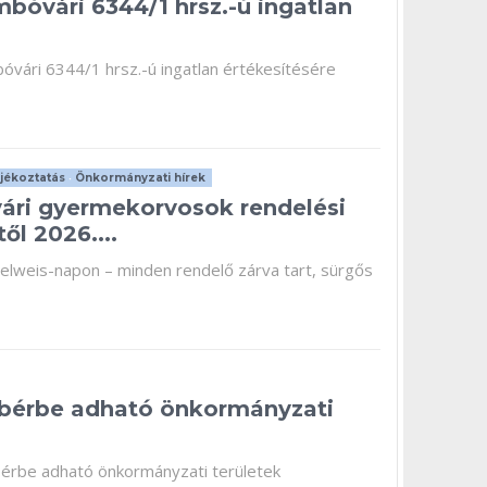
mbóvári 6344/1 hrsz.-ú ingatlan
bóvári 6344/1 hrsz.-ú ingatlan értékesítésére
jékoztatás
•
Önkormányzati hírek
ári gyermekorvosok rendelési
től 2026....
melweis-napon – minden rendelő zárva tart, sürgős
bérbe adható önkormányzati
bérbe adható önkormányzati területek