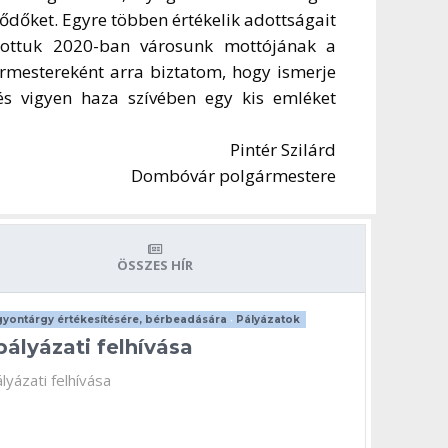
ődőket. Egyre többen értékelik adottságait
sztottuk 2020-ban városunk mottójának a
rmestereként arra biztatom, hogy ismerje
 és vigyen haza szívében egy kis emléket
Pintér Szilárd
Dombóvár polgármestere
ÖSSZES HÍR
yontárgy értékesítésére, bérbeadására
•
Pályázatok
pályázati felhívása
lyázati felhívása