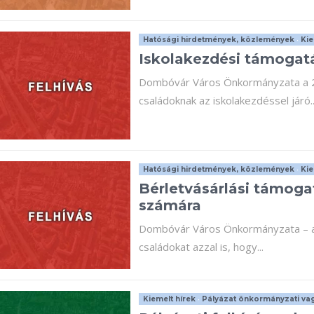
Hatósági hirdetmények, közlemények
•
Kie
Iskolakezdési támogat
Dombóvár Város Önkormányzata a 20
családoknak az iskolakezdéssel járó..
Hatósági hirdetmények, közlemények
•
Kie
Bérletvásárlási támog
számára
Dombóvár Város Önkormányzata – az 
családokat azzal is, hogy...
Kiemelt hírek
•
Pályázat önkormányzati vag