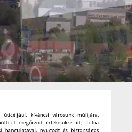
ticéljául, kíváncsi városunk múltjára,
ltból megőrzött értékeinkre itt, Tolna
i hangulatával, nyugodt és biztonságos