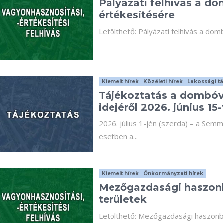
Pályázati felhívás a do
értékesítésére
Letölthető: Pályázati felhívás a dom
Kiemelt hírek
•
Közéleti hírek
•
Lakossági tá
Tájékoztatás a dombóv
idejéről 2026. június 15-
2026. július 1-jén (szerda) – a Sem
esetben a...
Kiemelt hírek
•
Önkormányzati hírek
Mezőgazdasági haszon
területek
Letölthető: Mezőgazdasági haszon