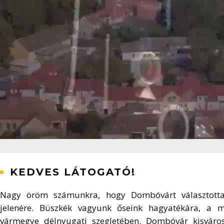
KEDVES LÁTOGATÓ!
Nagy öröm számunkra, hogy Dombóvárt választotta ú
jelenére. Büszkék vagyunk őseink hagyatékára, a mú
vármegye délnyugati szegletében. Dombóvár kisváros