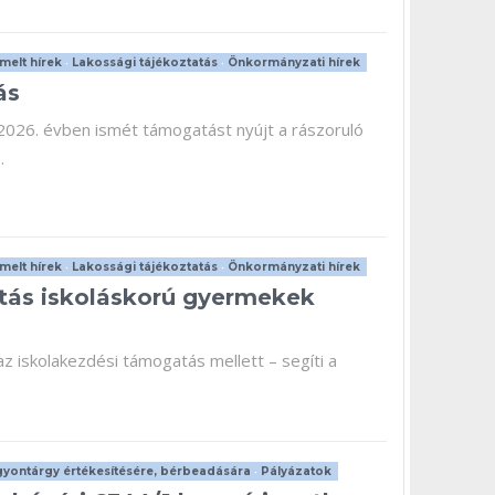
melt hírek
•
Lakossági tájékoztatás
•
Önkormányzati hírek
ás
26. évben ismét támogatást nyújt a rászoruló
.
melt hírek
•
Lakossági tájékoztatás
•
Önkormányzati hírek
atás iskoláskorú gyermekek
iskolakezdési támogatás mellett – segíti a
yontárgy értékesítésére, bérbeadására
•
Pályázatok