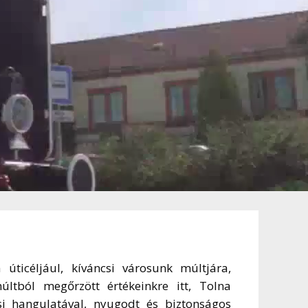
ticéljául, kíváncsi városunk múltjára,
ltból megőrzött értékeinkre itt, Tolna
i hangulatával, nyugodt és biztonságos