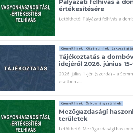
Pályázati felhívás a do
értékesítésére
Letölthető: Pályázati felhívás a dom
Kiemelt hírek
•
Közéleti hírek
•
Lakossági tá
Tájékoztatás a dombóv
idejéről 2026. június 15-
2026. július 1-jén (szerda) – a Sem
esetben a...
Kiemelt hírek
•
Önkormányzati hírek
Mezőgazdasági haszon
területek
Letölthető: Mezőgazdasági haszon