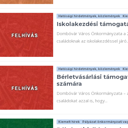
Hatósági hirdetmények, közlemények
•
Kie
Iskolakezdési támogat
Dombóvár Város Önkormányzata a 20
családoknak az iskolakezdéssel járó..
Hatósági hirdetmények, közlemények
•
Kie
Bérletvásárlási támog
számára
Dombóvár Város Önkormányzata – az 
családokat azzal is, hogy...
Kiemelt hírek
•
Pályázat önkormányzati vag