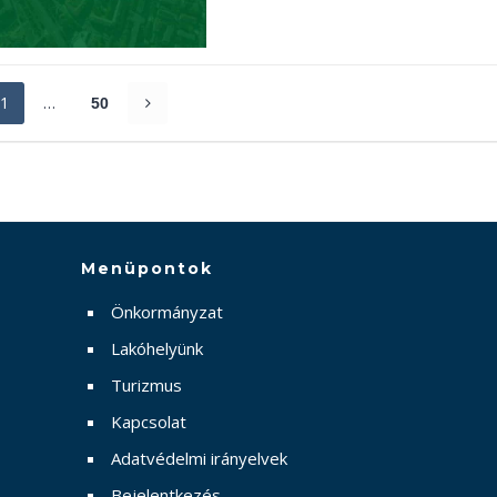
1
…
50
Menüpontok
Önkormányzat
Lakóhelyünk
Turizmus
Kapcsolat
Adatvédelmi irányelvek
Bejelentkezés