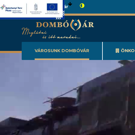
Városunk Dombóvár
VÁROSUNK DOMBÓVÁR
ÖNKO