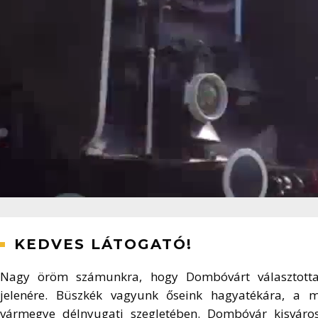
KEDVES LÁTOGATÓ!
Nagy öröm számunkra, hogy Dombóvárt választotta ú
jelenére. Büszkék vagyunk őseink hagyatékára, a mú
vármegye délnyugati szegletében. Dombóvár kisváros