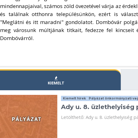
mindennapjaival, számos zöld övezetével várja az érdekl
és találnak otthonra településünkön, ezért is vála
"Meglátni és itt maradni" gondolatot. Dombóvár polgá
meg városunk múltjának titkait, fedezze fel kincseit
Dombóvárról.
KIEMELT
Kiemelt hírek
•
Pályázat önkormányzati vag
Ady u. 8. üzlethelyiség 
Letölthető: Ady u. 8. üzlethelyiség pá