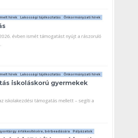
melt hírek
•
Lakossági tájékoztatás
•
Önkormányzati hírek
ás
26. évben ismét támogatást nyújt a rászoruló
.
melt hírek
•
Lakossági tájékoztatás
•
Önkormányzati hírek
atás iskoláskorú gyermekek
iskolakezdési támogatás mellett – segíti a
yontárgy értékesítésére, bérbeadására
•
Pályázatok