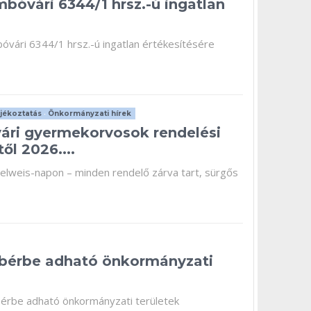
mbóvári 6344/1 hrsz.-ú ingatlan
bóvári 6344/1 hrsz.-ú ingatlan értékesítésére
jékoztatás
•
Önkormányzati hírek
ári gyermekorvosok rendelési
től 2026....
melweis-napon – minden rendelő zárva tart, sürgős
bérbe adható önkormányzati
bérbe adható önkormányzati területek