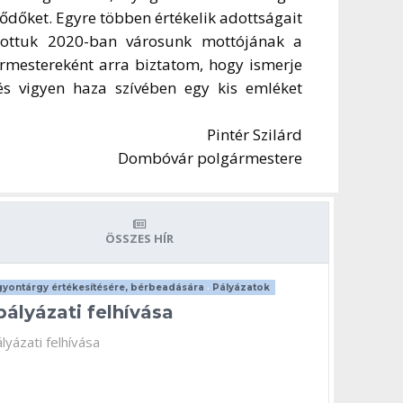
ődőket. Egyre többen értékelik adottságait
sztottuk 2020-ban városunk mottójának a
rmestereként arra biztatom, hogy ismerje
 és vigyen haza szívében egy kis emléket
Pintér Szilárd
Dombóvár polgármestere
ÖSSZES HÍR
yontárgy értékesítésére, bérbeadására
•
Pályázatok
pályázati felhívása
lyázati felhívása