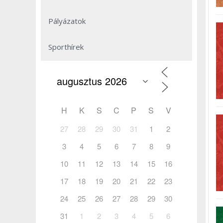
Pályázatok
Sporthírek
H
K
S
C
P
S
V
27
28
29
30
31
1
2
3
4
5
6
7
8
9
10
11
12
13
14
15
16
17
18
19
20
21
22
23
24
25
26
27
28
29
30
31
1
2
3
4
5
6