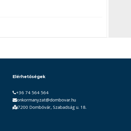
Elérhetőségek
+36 74 564 564
onkormanyzat@dombovar.hu
7200 Dombóvár, Szabadság u. 18.