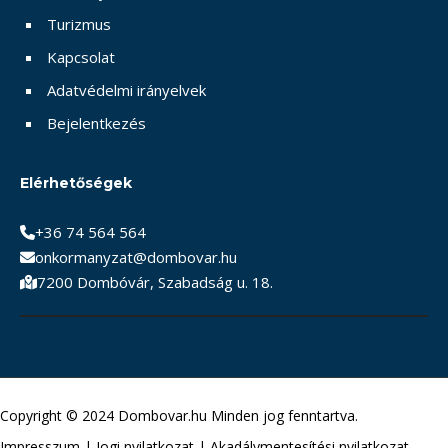
Turizmus
Kapcsolat
Adatvédelmi irányelvek
Bejelentkezés
Elérhetőségek
+36 74 564 564
onkormanyzat@dombovar.hu
7200 Dombóvár, Szabadság u. 18.
Copyright © 2024 Dombovar.hu Minden jog fenntartva.
Impresszum
|
Jogi nyilatkozat
|
Akadálymentesítési nyilatkozat