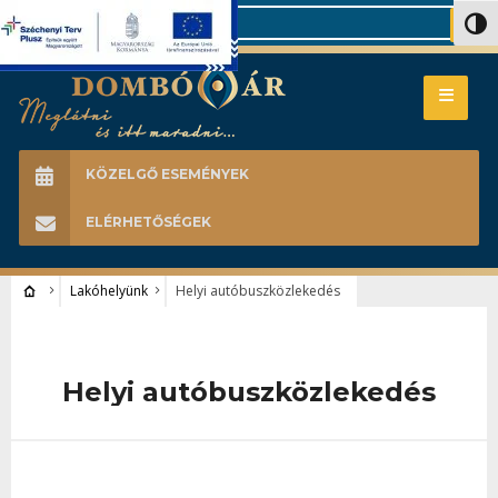
Search
Nagy 
KÖZELGŐ ESEMÉNYEK
ELÉRHETŐSÉGEK
Lakóhelyünk
Helyi autóbuszközlekedés
Helyi autóbuszközlekedés