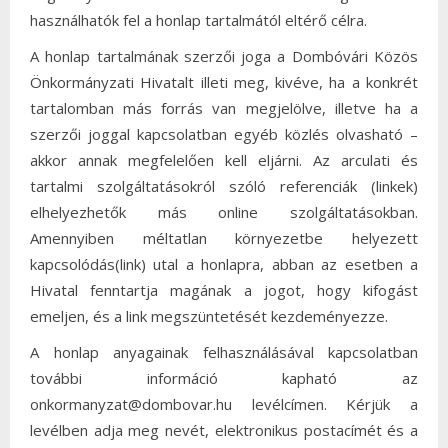
használhatók fel a honlap tartalmától eltérő célra.
A honlap tartalmának szerzői joga a Dombóvári Közös
Önkormányzati Hivatalt illeti meg, kivéve, ha a konkrét
tartalomban más forrás van megjelölve, illetve ha a
szerzői joggal kapcsolatban egyéb közlés olvasható –
akkor annak megfelelően kell eljárni. Az arculati és
tartalmi szolgáltatásokról szóló referenciák (linkek)
elhelyezhetők más online szolgáltatásokban.
Amennyiben méltatlan környezetbe helyezett
kapcsolódás(link) utal a honlapra, abban az esetben a
Hivatal fenntartja magának a jogot, hogy kifogást
emeljen, és a link megszüntetését kezdeményezze.
A honlap anyagainak felhasználásával kapcsolatban
további információ kapható az
onkormanyzat@dombovar.hu levélcímen. Kérjük a
levélben adja meg nevét, elektronikus postacímét és a