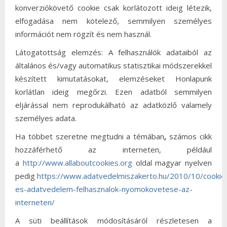
konverziókövető cookie csak korlátozott ideig létezik,
elfogadása nem kötelező, semmilyen személyes
információt nem rögzít és nem használ.
Látogatottság elemzés: A felhasználók adataiból az
általános és/vagy automatikus statisztikai módszerekkel
készített kimutatásokat, elemzéseket Honlapunk
korlátlan ideig megőrzi. Ezen adatból semmilyen
eljárással nem reprodukálható az adatközlő valamely
személyes adata.
Ha többet szeretne megtudni a témában
,
számos cikk
hozzáférhető az interneten, például
a
http://www.allaboutcookies.org
oldal magyar nyelven
pedig
https://www.adatvedelmiszakerto.hu/2010/10/cookie
es-adatvedelem-felhasznalok-nyomokovetese-az-
interneten/
A süti beállítások módosításáról részletesen a