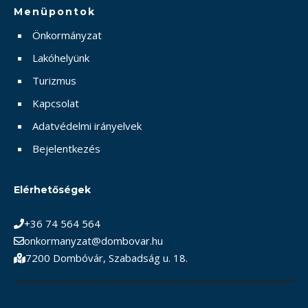
Menüpontok
Önkormányzat
Lakóhelyünk
Turizmus
Kapcsolat
Adatvédelmi irányelvek
Bejelentkezés
Elérhetőségek
+36 74 564 564
onkormanyzat@dombovar.hu
7200 Dombóvár, Szabadság u. 18.