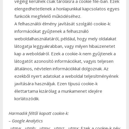
végéig kerülnek csak tárolásra a cookie file-ban. Ezek
elengedhetetlenek a honlapunkkal kapcsolatos egyes
funkciók megfelelő működéséhez.
A felhasználói élmény javítását szolgáló cookie-k:
információkat gyűjtenek a felhasználó
weboldalhasználatáról, például, hogy mely oldalakat
látogatja leggyakrabban, vagy milyen hibaüzenetet
kap a weboldalról. Ezek a cookie-k nem gyűjtenek a
látogatót azonosító információkat, vagyis teljesen
általános, névtelen információkkal dolgoznak. Az
ezekből nyert adatokat a weboldal teljesítményének
javítására használjuk. Ezen típusú cookie-k
élettartama kizárólag a munkamenet idejére
korlátozódik.
Harmadik féltől kapott cookie-k:
– Google Analytics
_utma; _utmb; _utmv; _utmz; _utmx: Ezek a cookie-k név