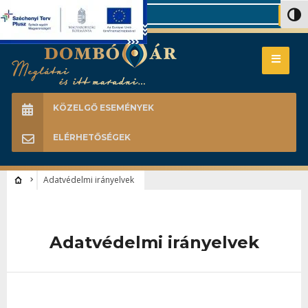
Search
Nagy 
KÖZELGŐ ESEMÉNYEK
ELÉRHETŐSÉGEK
Adatvédelmi irányelvek
Adatvédelmi irányelvek