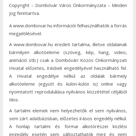
Copyright – Dombóvár Város Önkormányzata – Minden
jog fenntartva.
A www.dombovar.hu információi felhasználhatók a forrás
megjelölésével.
A www.dombovar.hu eredeti tartalma, illetve oldalainak
bármilyen alkotóeleme (szöveg, kép, hang, video,
animáció stb.) csak a Dombóvári Közös Önkormányzati
Hivatal előzetes, írásbeli engedélyével használható fel.
A Hivatal engedélye nélkül az oldalak bármely
alkotóeleme (együtt és külön-külön is) online vagy
nyomtatott reprodukálása nyilvános közzététel céljából
tilos.
A tartalmi elemek nem helyezhetők el sem nyilvános,
sem zárt adatbázisban, előzetes írásos engedély nélkül.
A honlap tartalmi és formai alkotórészei közlési
engedély esetén sem változtathatók meg és nem