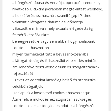
a böngésző típusa és verziója, operációs rendszer,
hivatkozó URL-cím (korábban megtekintett webhely),
a hozzáféréshez használt számítógép IP-címe,
valamint a látogatás dátuma és időpontja
válaszolt-e már valamely aktuális elégedettség-
felmérő kérdőívünkre
beleegyezett-e vagy sem abba, hogy honlapunk
cookie-kat használjon
milyen termékeket tett a bevásárlókosarába
a látogatottság és felhasználói viselkedés mintáit,
ami lehetővé teszi weboldalunk és szolgáltatásaink
fejlesztését
Ezeket az adatokat kizárólag belső és statisztikai
célokból rögzítjük.
Honlapunk a következő cookie-t használhatja:
Átmeneti, a működéshez szigorúan szükséges
cookie-k: ezek az ideiglenes adatok a böngészés