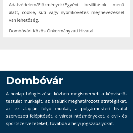
Adatvédelem/Előzmények/Egyéni beállítások menü
alatt, cookie, süti vagy nyomkövetés megnevezéssel
van lehetőség.
Dombóvári Közös Önkormányzati Hivatal
Dombóvár
A honlap böngészése közben megismerheti a képviselő-
testület munkáját, az általunk meghatározott stratégiákat,
az ez alapján folyó munkát, a polgármesteri hivatal
szervezeti felépítését, a városi intézményeket, a civil- és
sportszervezeteket, továbbá a helyi jogszabályokat.