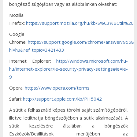
böngésző súgójában vagy az alábbi linken olvashat:
Mozilla
Firefox:
https://support.mozilla.org/hu/kb/S%C3%BCtik%2
Google
Chrome:
https://support.google.com/chrome/answer/95582
hl=hu&ref_topic=3421433
Internet Explorer:
http://windows.microsoft.com/hu-
hu/internet-explorer/ie-security-privacy-settings#ie=ie-
9
Opera:
https://www.opera.com/terms
Safari:
http://support.apple.com/kb/PH5042
A sütit a felhasználó képes törölni saját számítógépéről,
illetve letilthatja böngészőjében a sütik alkalmazását. A
sütik kezelésére általában a böngészők
Eszközök/Beállítások menüjében az