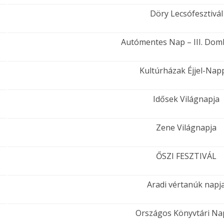
Döry Lecsófesztivál
Autómentes Nap – III. Do
Kultúrházak Éjjel-Nap
Idősek Világnapja
Zene Világnapja
ŐSZI FESZTIVÁL
Aradi vértanúk napj
Országos Könyvtári N