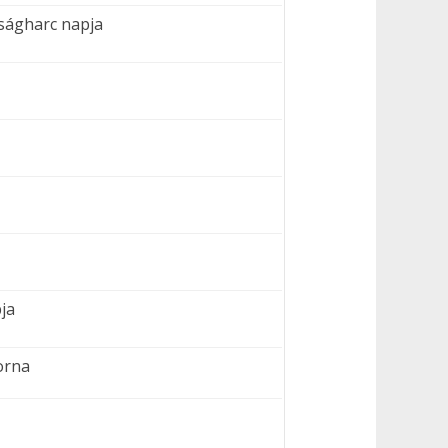
ságharc napja
ja
orna