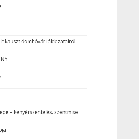
a
okauszt dombóvári áldozatairól
ÉNY
e
nepe – kenyérszentelés, szentmise
pja