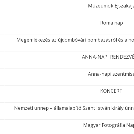
Múzeumok Éjszakáj
Roma nap
Megemlékezés az újdombóvári bombázásról és a hol
ANNA-NAPI RENDEZV
Anna-napi szentmis
KONCERT
Nemzeti ünnep – államalapító Szent István király ün
Magyar Fotográfia Na