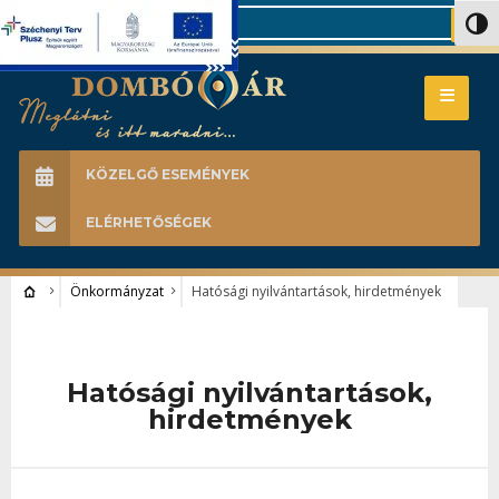
Search
Nagy 
KÖZELGŐ ESEMÉNYEK
ELÉRHETŐSÉGEK
Önkormányzat
Hatósági nyilvántartások, hirdetmények
Hatósági nyilvántartások,
hirdetmények