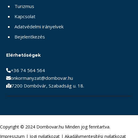
Turizmus
Kapcsolat
Adatvédelmi irányelvek
Bejelentkezés
Elérhetőségek
+36 74 564 564
onkormanyzat@dombovar.hu
7200 Dombóvár, Szabadság u. 18.
Copyright © 2024 Dombovar.hu Minden jog fenntartva.
Impresszum
|
Jogi nyilatkozat
|
Akadálymentesítési nyilatkozat