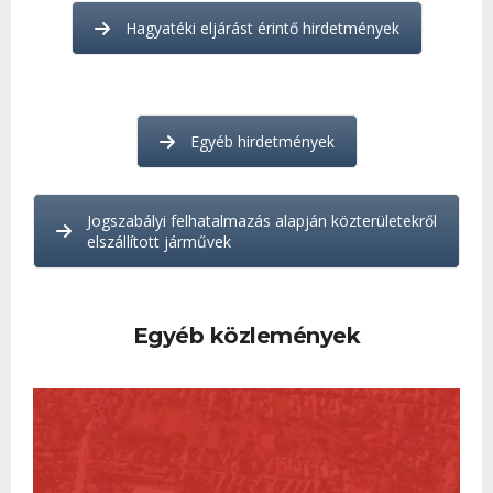
Hagyatéki eljárást érintő hirdetmények
Egyéb hirdetmények
Jogszabályi felhatalmazás alapján közterületekről
elszállított járművek
Egyéb közlemények