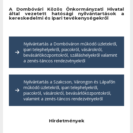
A Dombóvári Közös Önkormányzati Hivatal
által vezetett hatósági nyilvántartások a
kereskedelmi és ipari tevékenységekről
Nyilvántartás a Dombóváron működő üzletekről,
ipari telephelyekről, piacokról, vásárokról,
bevásárlóközpontokról, szálláshelyekről valamint
a zenés-táncos rendezvényekről
Nyilvántartás a Szakcson, Várongon és Lápafőn
működő üzletekről, ipari telephelyekről,
piacokról, vásárokról, bevásárlóközpontokról,
valamint a zenés-táncos rendezvényekről
Hirdetmények