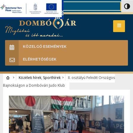
Search
Nagy 
KÖZELGŐ ESEMÉNYEK
ELÉRHETŐSÉGEK
Közéleti hírek
,
Sporthírek
II. osztályú Felnőtt Országos
Bajnokságon a Dombóvári Judo Klub