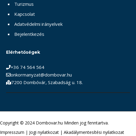
Turizmus
Kapcsolat
Adatvédelmi irányelvek
Bejelentkezés
Elérhetőségek
+36 74 564 564
onkormanyzat@dombovar.hu
7200 Dombóvár, Szabadság u. 18.
Copyright © 2024 Dombovar.hu Minden jog fenntartva.
Impresszum
|
Jogi nyilatkozat
|
Akadálymentesítési nyilatkozat