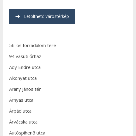
Letölthető várostérkép
56-os forradalom tere
94 vasúti őrház
Ady Endre utca
Alkonyat utca
Arany János tér
Árnyas utca
Árpád utca
Árvácska utca
Autóspihenő utca