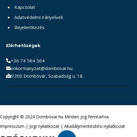
Kapcsolat
Adatvédelmi irányelvek
Bejelentkezés
Elérhetőségek
+36 74 564 564
onkormanyzat@dombovar.hu
7200 Dombóvár, Szabadság u. 18.
Copyright © 2024 Dombovar.hu Minden jog fenntartva.
Impresszum
|
Jogi nyilatkozat
|
Akadálymentesítési nyilatkozat