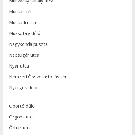
Munkácsy Mihály utca
Munkás tér
Muskátli utca
Muskotály dűlő
Nagykonda puszta
Napsugár utca
Nyár utca
Nemzeti Összetartozás tér
Nyerges dűlő
Oportó dűlő
Orgona utca
Őrház utca