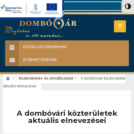
Search
Nagy 
KÖZELGŐ ESEMÉNYEK
ELÉRHETŐSÉGEK
Közterületnév- és címváltozások
A dombóvári közterületek
aktuális elnevezései
A dombóvári közterületek
aktuális elnevezései