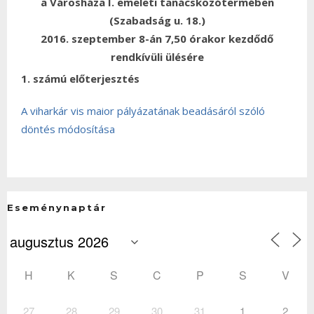
a Városháza I. emeleti tanácskozótermében
(Szabadság u. 18.)
2016. szeptember 8-án 7,50 órakor kezdődő
rendkívüli ülésére
1. számú előterjesztés
A viharkár vis maior pályázatának beadásáról szóló
döntés módosítása
Eseménynaptár
H
K
S
C
P
S
V
27
28
29
30
31
1
2