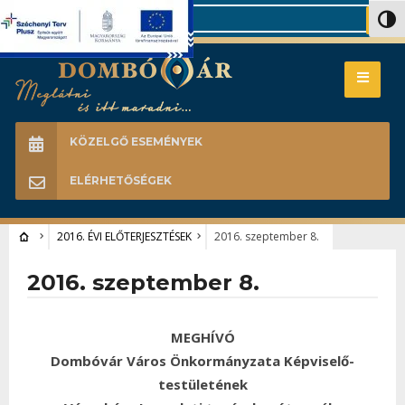
Search
Nagy 
KÖZELGŐ ESEMÉNYEK
ELÉRHETŐSÉGEK
2016. ÉVI ELŐTERJESZTÉSEK
2016. szeptember 8.
2016. szeptember 8.
MEGHÍVÓ
Dombóvár Város Önkormányzata Képviselő-
testületének