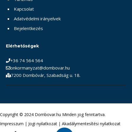
Kapcsolat
Adatvédelmi irányelvek
Bejelentkezés
Elérhetőségek
+36 74 564 564
onkormanyzat@dombovar.hu
7200 Dombóvár, Szabadság u. 18.
Copyright © 2024 Dombovar.hu Minden jog fenntartva.
Impresszum
|
Jogi nyilatkozat
|
Akadálymentesítési nyilatkozat