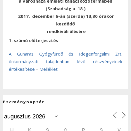
a Városháza emeleti tanácskozótermében
(Szabadság u. 18.)
2017. december 6-án (szerda) 13,30 órakor
kezdődő
rendkívüli ülésére
1. számú előterjesztés
A Gunaras Gyógyfürdő és Idegenforgalmi Zrt.
önkormányzati tulajdonban lévő részvényeinek
értékesítése
–
Melléklet
Eseménynaptár
H
K
S
C
P
S
V