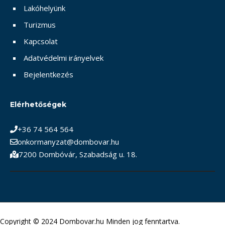
Lakóhelyünk
Turizmus
Kapcsolat
Adatvédelmi irányelvek
Bejelentkezés
Elérhetőségek
+36 74 564 564
onkormanyzat@dombovar.hu
7200 Dombóvár, Szabadság u. 18.
Copyright © 2024 Dombovar.hu Minden jog fenntartva.