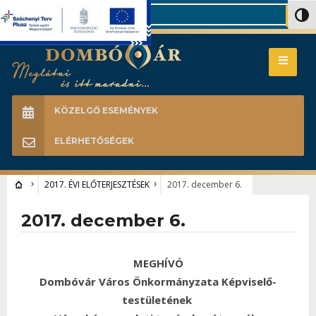
Search
Nagy 
KÖZELGŐ ESEMÉNYEK
ELÉRHETŐSÉGEK
2017. ÉVI ELŐTERJESZTÉSEK
2017. december 6.
2017. december 6.
MEGHÍVÓ
Dombóvár Város Önkormányzata Képviselő-
testületének