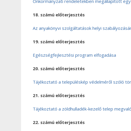
Önkormányzati rendeletekben megállapított egyes
18. számú előterjesztés
Az anyakönyvi szolgáltatások helyi szabályozásá
19. számú előterjesztés
Egészségfejlesztési program elfogadása
20. számú előterjesztés
Tájékoztató a településkép védelméről szóló tö
21. számú előterjesztés
Tájékoztató a zöldhulladék-kezelő telep megval
22. számú előterjesztés