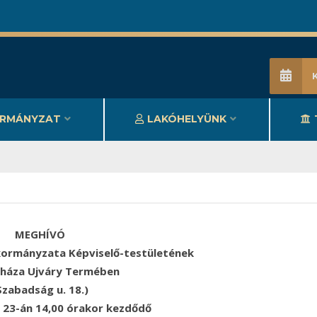
RMÁNYZAT
LAKÓHELYÜNK
MEGHÍVÓ
ormányzata Képviselő-testületének
sháza Ujváry Termében
Szabadság u. 18.)
r 23-án 14,00 órakor kezdődő