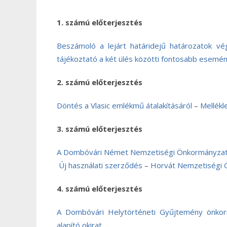
1. számú előterjesztés
Beszámoló a lejárt határidejű határozatok vég
tájékoztató a két ülés közötti fontosabb esemé
2. számú előterjesztés
Döntés a Vlasic emlékmű átalakításáról
–
Mellékl
3. számú előterjesztés
A Dombóvári Német Nemzetiségi Önkormányzat
Új használati szerződés
–
Horvát Nemzetiségi 
4. számú előterjesztés
A Dombóvári Helytörténeti Gyűjtemény önkorm
alapító okirat