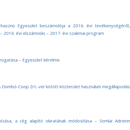
asznú Egyesület beszámolója a 2016. évi tevékenységéről,
–
2016. évi elszámolás
–
2017. évi szakmai program
ámogatása
–
Egyesület kérelme
a Dombó-Coop Zrt.-vel kötött közterület használati megállapodás
zása, a cég alapító okiratának módosítása
–
Somlai Adrien