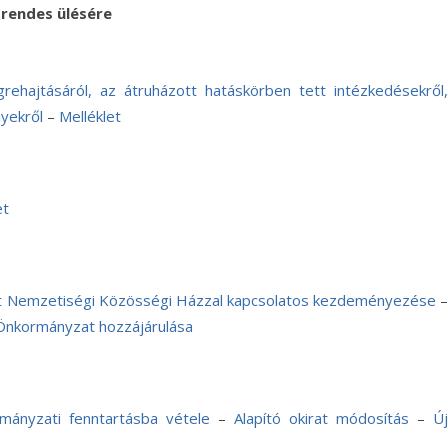
rendes ülésére
rehajtásáról, az átruházott hatáskörben tett intézkedésekről,
nyekről
–
Melléklet
et
 Nemzetiségi Közösségi Házzal kapcsolatos kezdeményezése
Önkormányzat hozzájárulása
ányzati fenntartásba vétele
–
Alapító okirat módosítás
–
Új