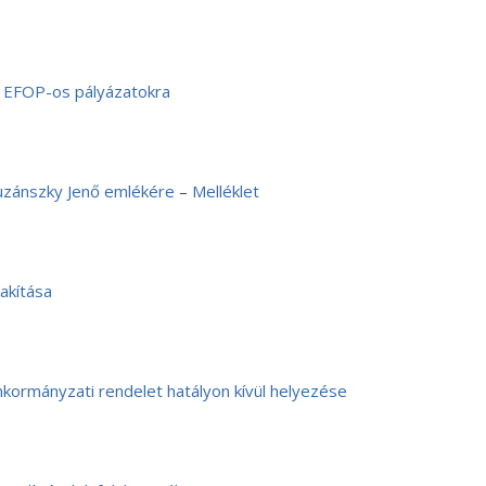
 EFOP-os pályázatokra
Buzánszky Jenő emlékére
–
Melléklet
akítása
önkormányzati rendelet hatályon kívül helyezése