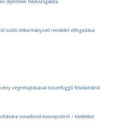
 díjtételek felülvizsgálata
ról szóló önkormányzati rendelet elfogadása
rvény végrehajtásával összefüggő feladatokról
ósítására vonatkozó koncepcióról
–
Melléklet