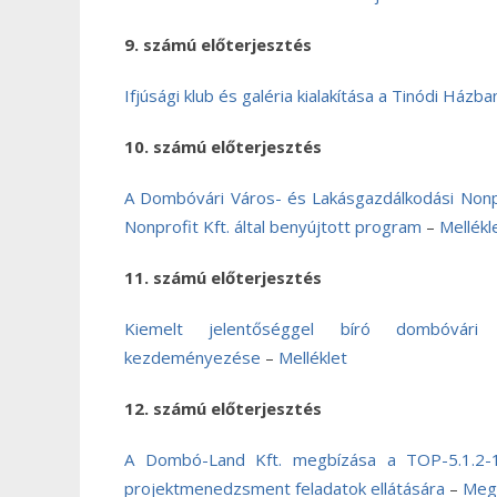
9. számú előterjesztés
Ifjúsági klub és galéria kialakítása a Tinódi Házba
10. számú előterjesztés
A Dombóvári Város- és Lakásgazdálkodási Nonpro
Nonprofit Kft. által benyújtott program
–
Mellékl
11. számú előterjesztés
Kiemelt jelentőséggel bíró dombóvári 
kezdeményezése
–
Melléklet
12. számú előterjesztés
A Dombó-Land Kft. megbízása a TOP-5.1.2-15
projektmenedzsment feladatok ellátására
–
Meg