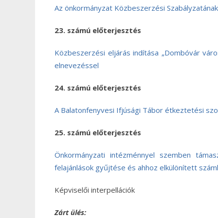
Az önkormányzat Közbeszerzési Szabályzatána
23. számú előterjesztés
Közbeszerzési eljárás indítása „Dombóvár város
elnevezéssel
24. számú előterjesztés
A Balatonfenyvesi Ifjúsági Tábor étkeztetési szo
25. számú előterjesztés
Önkormányzati intézménnyel szemben támaszt
felajánlások gyűjtése és ahhoz elkülönített szá
Képviselői interpellációk
Zárt ülés: