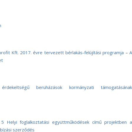
n
fit Kft. 2017. évre tervezett bérlakás-felújítási programja
–
et
érdekeltségű beruházások kormányzati támogatásának
 Helyi foglalkoztatási együttműködések című projektben a
bízási szerződés