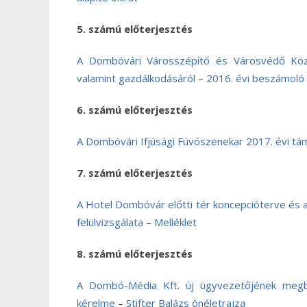
5. számú előterjesztés
A Dombóvári Városszépítő és Városvédő Közh
valamint gazdálkodásáról
–
2016. évi beszámoló
6. számú előterjesztés
A Dombóvári Ifjúsági Fúvószenekar 2017. évi t
7. számú előterjesztés
A Hotel Dombóvár előtti tér koncepcióterve és 
felülvizsgálata
–
Melléklet
8. számú előterjesztés
A Dombó-Média Kft. új ügyvezetőjének megbí
kérelme
–
Stifter Balázs önéletrajza