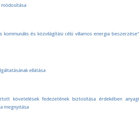
k módosítása
 kommunális és közvilágítási célú villamos energia beszerzése”
lgáltatásának ellátása
ott követelések fedezetének biztosítása érdekében anyagi
mla megnyitása