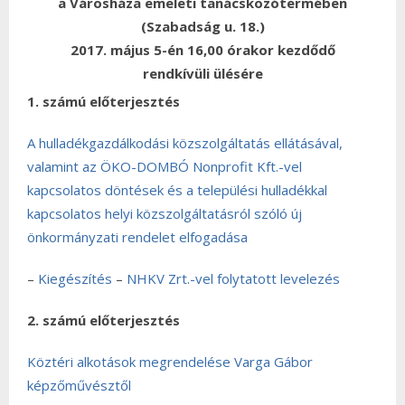
a Városháza emeleti tanácskozótermében
(Szabadság u. 18.)
2017. május 5-én 16,00 órakor kezdődő
rendkívüli ülésére
1. számú előterjesztés
A hulladékgazdálkodási közszolgáltatás ellátásával,
valamint az ÖKO-DOMBÓ Nonprofit Kft.-vel
kapcsolatos döntések és a települési hulladékkal
kapcsolatos helyi közszolgáltatásról szóló új
önkormányzati rendelet elfogadása
–
Kiegészítés
–
NHKV Zrt.-vel folytatott levelezés
2. számú előterjesztés
Köztéri alkotások megrendelése Varga Gábor
képzőművésztől