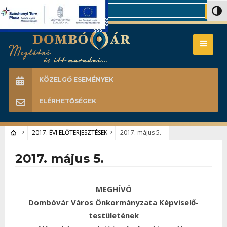
Search
Nagy 
KÖZELGŐ ESEMÉNYEK
ELÉRHETŐSÉGEK
2017. ÉVI ELŐTERJESZTÉSEK
2017. május 5.
2017. május 5.
MEGHÍVÓ
Dombóvár Város Önkormányzata Képviselő-
testületének