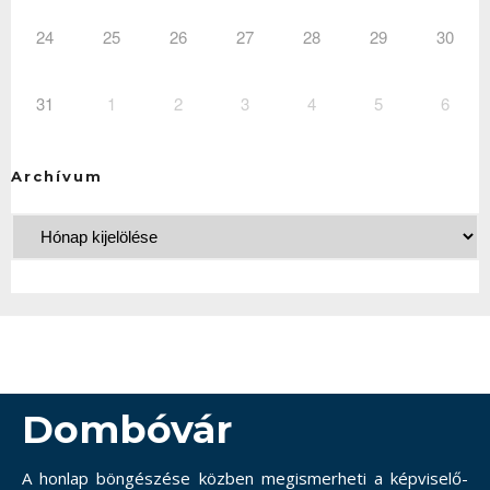
24
25
26
27
28
29
30
31
1
2
3
4
5
6
Archívum
Dombóvár
A honlap böngészése közben megismerheti a képviselő-