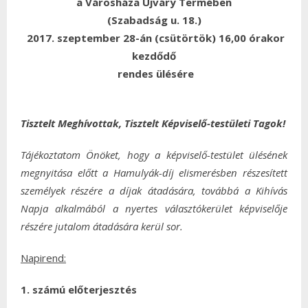
a Városháza Ujváry Termében
(Szabadság u. 18.)
2017. szeptember 28-án (csütörtök) 16,00 órakor
kezdődő
rendes ülésére
Tisztelt Meghívottak, Tisztelt Képviselő-testületi Tagok!
Tájékoztatom Önöket, hogy a képviselő-testület ülésének
megnyitása előtt a Hamulyák-díj elismerésben részesített
személyek részére a díjak átadására, továbbá a Kihívás
Napja alkalmából a nyertes választókerület képviselője
részére jutalom átadására kerül sor.
Napirend:
1. számú előterjesztés