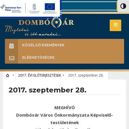
Search
Nagy 
KÖZELGŐ ESEMÉNYEK
ELÉRHETŐSÉGEK
2017. ÉVI ELŐTERJESZTÉSEK
2017. szeptember 28.
2017. szeptember 28.
MEGHÍVÓ
Dombóvár Város Önkormányzata Képviselő-
testületének