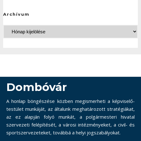
Archívum
Dombóvár
A honlap böngészése közben megismerheti a képviselő-
testület munkáját, az általunk meghatározott stratégiákat,
az ez alapján folyó munkát, a polgármesteri hivatal
szervezeti felépítését, a városi intézményeket, a civil- és
sportszervezeteket, továbbá a helyi jogszabályokat.