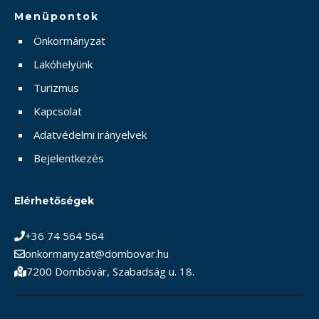
Menüpontok
Önkormányzat
Lakóhelyünk
Turizmus
Kapcsolat
Adatvédelmi irányelvek
Bejelentkezés
Elérhetőségek
+36 74 564 564
onkormanyzat@dombovar.hu
7200 Dombóvár, Szabadság u. 18.