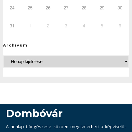
24
25
26
27
28
29
30
31
1
2
3
4
5
6
Archívum
Dombóvár
A honlap böngészése közben megismerheti a képviselő-