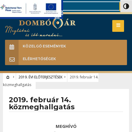
Search
Nagy 
KÖZELGŐ ESEMÉNYEK
ELÉRHETŐSÉGEK
2019. ÉVI ELŐTERJESZTÉSEK
2019. február 14.
közmeghallgatás
2019. február 14.
közmeghallgatás
MEGHÍVÓ