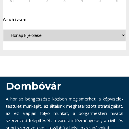
31
1
2
3
4
5
6
Archívum
Dombóvár
A honlap böngészése közben megismerheti a képviselő-
testület munkáját, az általunk meghatározott stratégiákat,
az ez alapján folyó munkát, a polgármesteri hivatal
szervezeti felépítését, a városi intézményeket, a civil- és
sportszervezeteket, továbbá a helyi jogszabályokat.