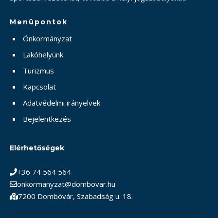
Menüpontok
Önkormányzat
Lakóhelyünk
Turizmus
Kapcsolat
Adatvédelmi irányelvek
Bejelentkezés
Elérhetőségek
+36 74 564 564
onkormanyzat@dombovar.hu
7200 Dombóvár, Szabadság u. 18.