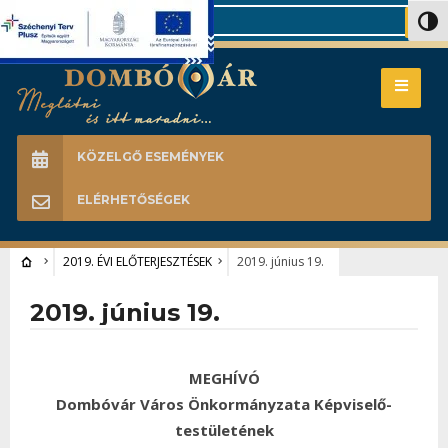
Search
Nagy 
KÖZELGŐ ESEMÉNYEK
ELÉRHETŐSÉGEK
2019. ÉVI ELŐTERJESZTÉSEK
2019. június 19.
2019. június 19.
MEGHÍVÓ
Dombóvár Város Önkormányzata Képviselő-
testületének