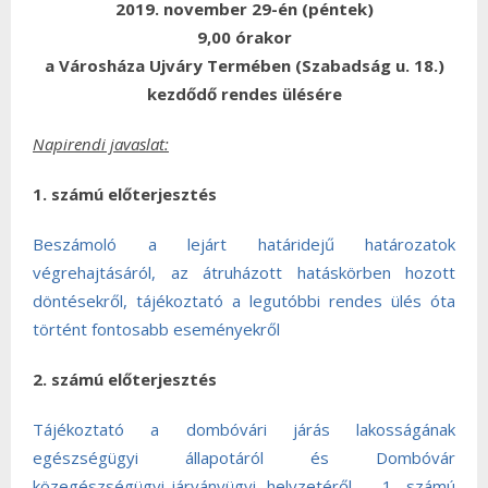
2019. november 29-én (péntek)
9,00 órakor
a Városháza Ujváry Termében (Szabadság u. 18.)
kezdődő rendes ülésére
Napirendi javaslat:
1. számú előterjesztés
Beszámoló a lejárt határidejű határozatok
végrehajtásáról, az átruházott hatáskörben hozott
döntésekről, tájékoztató a legutóbbi rendes ülés óta
történt fontosabb eseményekről
2. számú előterjesztés
Tájékoztató a dombóvári járás lakosságának
egészségügyi állapotáról és Dombóvár
közegészségügyi-járványügyi helyzetéről
–
1. számú