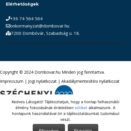
Elérhetőségek
+36 74 564 564
onkormanyzat@dombovar.hu
7200 Dombóvár, Szabadság u. 18.
Copyright © 2024 Dombovar.hu Minden jog fenntartva.
Impresszum
|
Jogi nyilatkozat
|
Akadálymentesítési nyilatkozat
Kedves Látogató! Tájékoztatjuk, hogy a honlap felhasználói
élmény fokozásának érdekében
sütiket
alkalmazunk. A
honlapunk használatával ön a tájékoztatásunkat tudomásul
veszi.
Elfogadom
Elutasítás