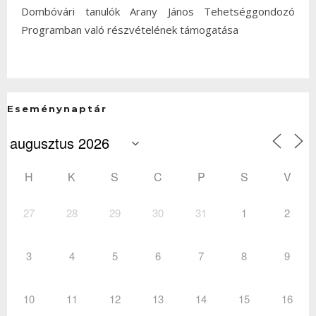
Dombóvári tanulók Arany János Tehetséggondozó
Programban való részvételének támogatása
Eseménynaptár
H
K
S
C
P
S
V
27
28
29
30
31
1
2
3
4
5
6
7
8
9
10
11
12
13
14
15
16