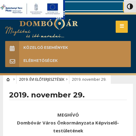
Search
Nagy 
KÖZELGŐ ESEMÉNYEK
ELÉRHETŐSÉGEK
2019. ÉVI ELŐTERJESZTÉSEK
2019. november 29.
2019. november 29.
MEGHÍVÓ
Dombóvár Város Önkormányzata Képviselő-
testületének