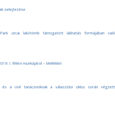
ak selejtezése
 Park utcai lakótömb támogatott lakhatás formájában való
19. I. félévi munkájáról
–
Melléklet
és a civil tanácsnoknak a választási ciklus során végzett