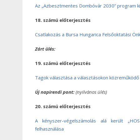
Az „Azbesztmentes Dombóvár 2030” program k
18. számú előterjesztés
Csatlakozás a Bursa Hungarica Felsőoktatási Ön
Zárt ülés:
19. számú előterjesztés
Tagok választása a választásokon közreműködő
Új napirendi pont:
(nyilvános ülés)
20. számú előterjesztés
A kényszer-végelszámolás alá került „HOSP
felhasználása