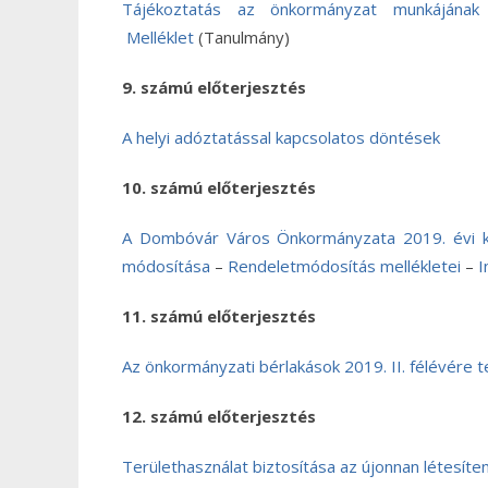
Tájékoztatás az önkormányzat munkájának 
Melléklet
(Tanulmány)
9. számú előterjesztés
A helyi adóztatással kapcsolatos döntések
10. számú előterjesztés
A Dombóvár Város Önkormányzata 2019. évi köl
módosítása
–
Rendeletmódosítás mellékletei
–
I
11. számú előterjesztés
Az önkormányzati bérlakások 2019. II. félévére te
12. számú előterjesztés
Területhasználat biztosítása az újonnan létesít