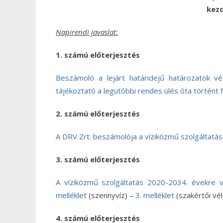
kezd
Napirendi javaslat:
1. számú előterjesztés
Beszámoló a lejárt határidejű határozatok vé
tájékoztató a legutóbbi rendes ülés óta történ
2. számú előterjesztés
A DRV Zrt. beszámolója a víziközmű szolgáltatáso
3. számú előterjesztés
A víziközmű szolgáltatás 2020-2034. évekre v
melléklet
(szennyvíz) –
3. melléklet
(szakértői vé
4. számú előterjesztés