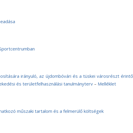
rbeadása
y Sportcentrumban
ítására irányuló, az újdombóvári és a tüskei városrészt érintő
dési és területfelhasználási tanulmányterv
–
Melléklet
onatkozó műszaki tartalom és a felmerülő költségek