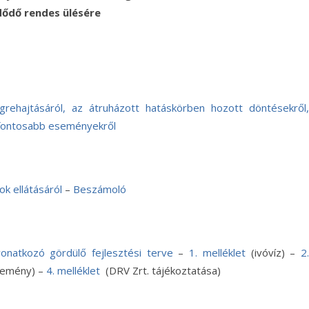
ődő rendes ülésére
grehajtásáról, az átruházott hatáskörben hozott döntésekről,
t fontosabb eseményekről
k ellátásáról
–
Beszámoló
onatkozó gördülő fejlesztési terve
–
1. melléklet
(ivóvíz) –
2
lemény) –
4. melléklet
(DRV Zrt. tájékoztatása)