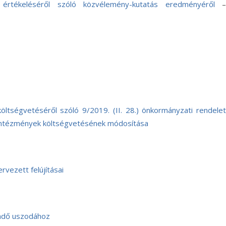
értékeléséről szóló közvélemény-kutatás eredményéről
–
tségvetéséről szóló 9/2019. (II. 28.) önkormányzati rendelet
ntézmények költségvetésének módosítása
rvezett felújításai
endő uszodához