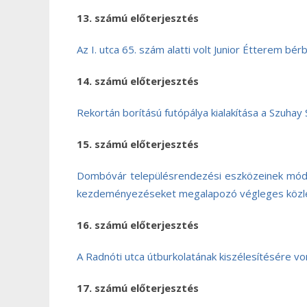
13. számú előterjesztés
Az I. utca 65. szám alatti volt Junior Étterem bé
14. számú előterjesztés
Rekortán borítású futópálya kialakítása a Szuha
15. számú előterjesztés
Dombóvár településrendezési eszközeinek módos
kezdeményezéseket megalapozó végleges közleke
16. számú előterjesztés
A Radnóti utca útburkolatának kiszélesítésére v
17. számú előterjesztés