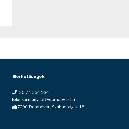
Elérhetőségek
+36 74 564 564
onkormanyzat@dombovar.hu
7200 Dombóvár, Szabadság u. 18.