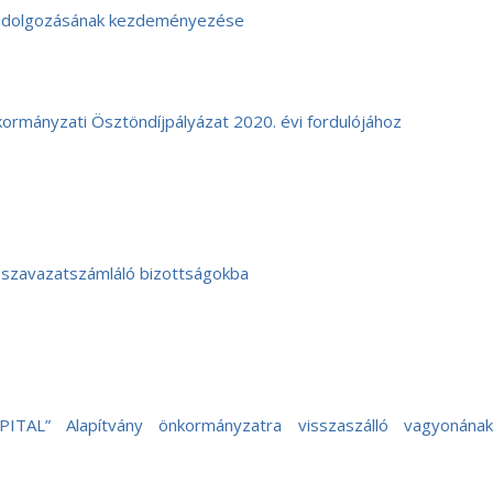
idolgozásának kezdeményezése
kormányzati Ösztöndíjpályázat 2020. évi fordulójához
 szavazatszámláló bizottságokba
ITAL” Alapítvány önkormányzatra visszaszálló vagyonának