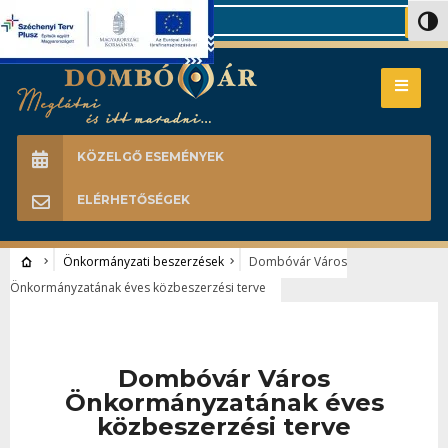
Search
Nagy 
KÖZELGŐ ESEMÉNYEK
ELÉRHETŐSÉGEK
Önkormányzati beszerzések
Dombóvár Város
Önkormányzatának éves közbeszerzési terve
Dombóvár Város
Önkormányzatának éves
közbeszerzési terve