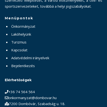
szervezeti felépítését, a városi intézményeket, a civil- és
sportszervezeteket, továbbá a helyi jogszabályokat.
Menüpontok
Önkormányzat
Lakóhelyünk
Turizmus
Kapcsolat
Adatvédelmi irányelvek
Bejelentkezés
Elérhetőségek
+36 74 564 564
onkormanyzat@dombovar.hu
7200 Dombóvár, Szabadság u. 18.