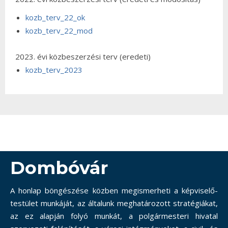
kozb_terv_22_ok
kozb_terv_22_mod
2023. évi közbeszerzési terv (eredeti)
kozb_terv_2023
Dombóvár
A honlap böngészése közben megismerheti a képviselő-
testület munkáját, az általunk meghatározott stratégiákat,
az ez alapján folyó munkát, a polgármesteri hivatal