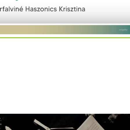
dar
iCalendar
Office 365