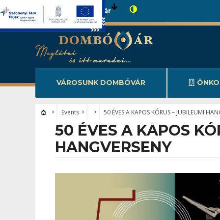
Városunk Dombóvár
VÁROSUNK DOMBÓVÁR
ÖNKO
Events
50 ÉVES A KAPOS KÓRUS – JUBILEUMI HA
50 ÉVES A KAPOS KÓ
HANGVERSENY