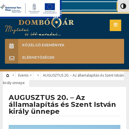
Search
Nagy 
KÖZELGŐ ESEMÉNYEK
ELÉRHETŐSÉGEK
Events
AUGUSZTUS 20. – Az államalapítás és Szent István
király ünnepe
AUGUSZTUS 20. – Az
államalapítás és Szent István
király ünnepe