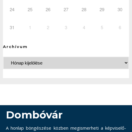
24
25
26
27
28
29
30
31
1
2
3
4
5
6
Archívum
Dombóvár
A honlap böngészése közben megismerheti a képviselő-