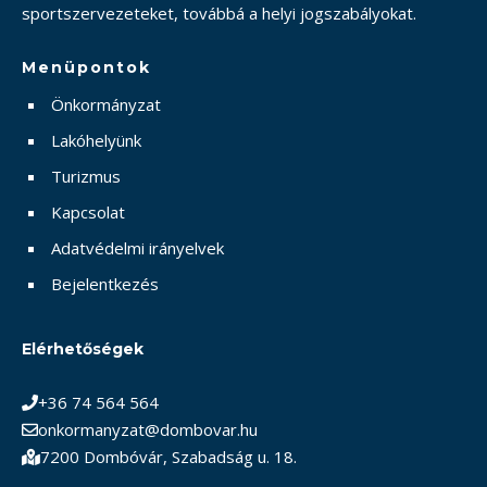
sportszervezeteket, továbbá a helyi jogszabályokat.
Menüpontok
Önkormányzat
Lakóhelyünk
Turizmus
Kapcsolat
Adatvédelmi irányelvek
Bejelentkezés
Elérhetőségek
+36 74 564 564
onkormanyzat@dombovar.hu
7200 Dombóvár, Szabadság u. 18.