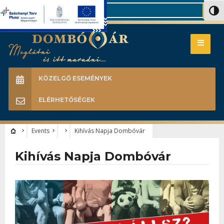
Search
Nagy 
KÖZELGŐ ESEMÉNYEK
ELÉRHETŐSÉGEK
Events
Kihívás Napja Dombóvár
Kihívás Napja Dombóvár