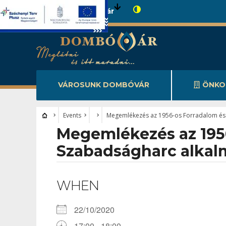
Városunk Dombóvár
VÁROSUNK DOMBÓVÁR
ÖNKO
Events
Megemlékezés az 1956-os Forradalom és
Megemlékezés az 195
Szabadságharc alkal
WHEN
22/10/2020
17:00 - 18:00