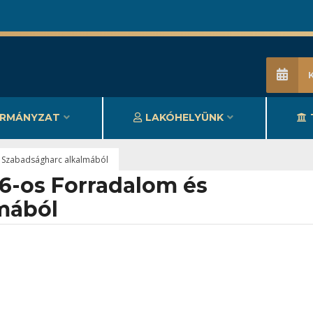
RMÁNYZAT
LAKÓHELYÜNK
 Szabadságharc alkalmából
6-os Forradalom és
mából