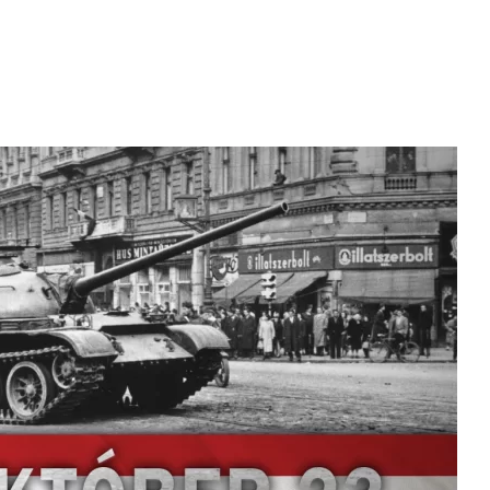
dar
iCalendar
Office 365