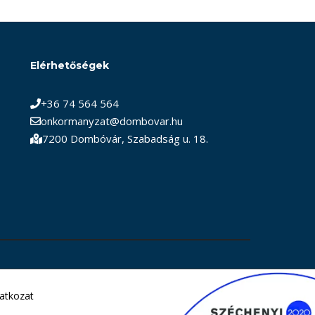
Elérhetőségek
+36 74 564 564
onkormanyzat@dombovar.hu
7200 Dombóvár, Szabadság u. 18.
latkozat