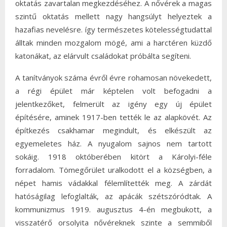
oktatás zavartalan megkezdéséhez. A nővérek a magas
szintű oktatás mellett nagy hangsúlyt helyeztek a
hazafias nevelésre. így természetes kötelességtudattal
álltak minden mozgalom mögé, ami a harctéren küzdő
katonákat, az elárvult családokat próbálta segíteni.
A tanítványok száma évről évre rohamosan növekedett,
a régi épület már képtelen volt befogadni a
jelentkezőket, felmerült az igény egy új épület
építésére, aminek 1917-ben tették le az alapkövét. Az
építkezés csakhamar megindult, és elkészült az
egyemeletes ház. A nyugalom sajnos nem tartott
sokáig. 1918 októberében kitört a Károlyi-féle
forradalom. Tömegőrület uralkodott el a községben, a
népet hamis vádakkal félemlítették meg. A zárdát
hatóságilag lefoglalták, az apácák szétszóródtak. A
kommunizmus 1919. augusztus 4-én megbukott, a
visszatérő orsolyita nővéreknek szinte a semmiből