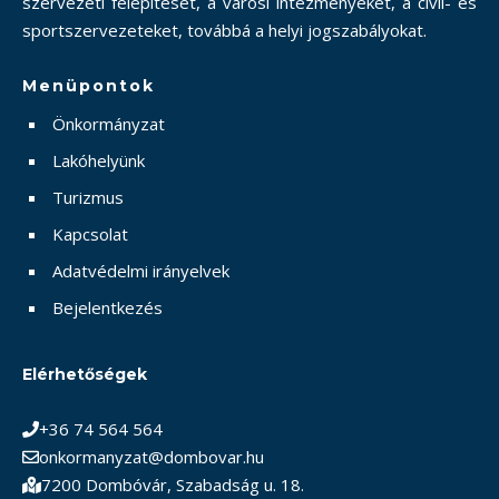
szervezeti felépítését, a városi intézményeket, a civil- és
sportszervezeteket, továbbá a helyi jogszabályokat.
Menüpontok
Önkormányzat
Lakóhelyünk
Turizmus
Kapcsolat
Adatvédelmi irányelvek
Bejelentkezés
Elérhetőségek
+36 74 564 564
onkormanyzat@dombovar.hu
7200 Dombóvár, Szabadság u. 18.