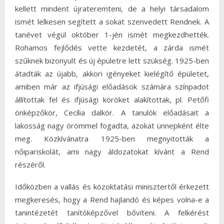
kellett mindent újrateremteni, de a helyi társadalom
ismét lelkesen segített a sokat szenvedett Rendnek. A
tanévet végül október 1-jén ismét megkezdhették.
Rohamos fejlődés vette kezdetét, a zárda ismét
szűknek bizonyult és új épületre lett szükség. 1925-ben
átadták az újabb, akkori igényeket kielégítő épületet,
amiben már az ifjúsági előadások számára színpadot
állítottak fel és ifjúsági köröket alakítottak, pl. Petőfi
önképzőkör, Cecília dalkör. A tanulók előadásait a
lakosság nagy örömmel fogadta, azokat ünnepként élte
meg. Közkívánatra 1925-ben megnyitották a
nőipariskolát, ami nagy áldozatokat kívánt a Rend
részéről.
Időközben a vallás és közoktatási minisztertől érkezett
megkeresés, hogy a Rend hajlandó és képes volna-e a
tanintézetét tanítóképzővel bővíteni. A felkérést