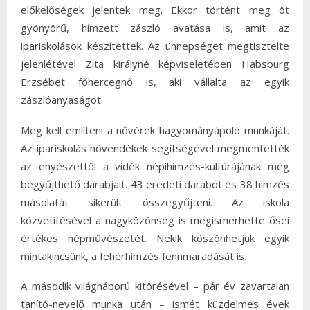
előkelőségek jelentek meg. Ekkor történt meg öt
gyönyörű, hímzett zászló avatása is, amit az
ipariskolások készítettek. Az ünnepséget megtisztelte
jelenlétével Zita királyné képviseletében Habsburg
Erzsébet főhercegnő is, aki vállalta az egyik
zászlóanyaságot.
Meg kell említeni a nővérek hagyományápoló munkáját.
Az ipariskolás növendékek segítségével megmentették
az enyészettől a vidék népihímzés-kultúrájának még
begyűjthető darabjait. 43 eredeti darabot és 38 hímzés
másolatát sikerült összegyűjteni. Az iskola
közvetítésével a nagyközönség is megismerhette ősei
értékes népművészetét. Nekik köszönhetjük egyik
mintakincsünk, a fehérhímzés fennmaradását is.
A második világháború kitörésével – pár év zavartalan
tanító-nevelő munka után – ismét küzdelmes évek