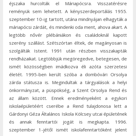
éjszaka hurcolták el Máriapócsra. Visszatérésre
reményük sem lehetett. A kényszerdeportálás 1955.
szeptember 10-ig tartott, utána mindnyájan elhagyták a
máriapócsi zárdát, és mindenki oda ment, ahova akart. A
legtöbb nővér plébániákon és családoknál kapott
szerény szállást. Szétszórtan éltek, de magányosan is
szolgálták Istent. 1991 után részben visszakapták
rendházaikat. Legtöbbjük megöregedve, betegesen, de
ismét közösségben imádkozva éli azóta szerzetesi
életét. 1995-ben került szóba a dombóvári Orsolya
zárda státusza is. Megindultak a tárgyalások a helyi
önkormányzat, a püspökség, a Szent Orsolya Rend és
az állam között. Ennek eredményeként a egykori
iskolaépületéért cserébe a Rend tulajdonosa lett a
Gárdonyi Géza Általános Iskola Kölcsey utcai épületének
és annak fenntartói jogát is megkapta. 1996.
szeptember 1-jétől ismét iskolafenntartóként jelent