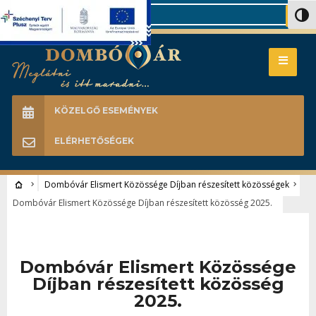
Search
Nagy 
KÖZELGŐ ESEMÉNYEK
ELÉRHETŐSÉGEK
Dombóvár Elismert Közössége Díjban részesített közösségek
Dombóvár Elismert Közössége Díjban részesített közösség 2025.
Dombóvár Elismert Közössége
Díjban részesített közösség
2025.