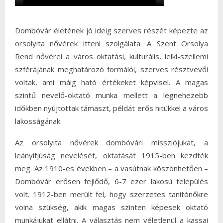
Dombóvár életének jó ideig szerves részét képezte az
orsolyita nővérek itteni szolgálata. A Szent Orsolya
Rend nővérei a város oktatási, kulturális, lelki-szellemi
szférájának meghatározó formálói, szerves résztvevői
voltak, ami máig ható értékeket képvisel. A magas
szintű nevelő-oktató munka mellett a legnehezebb
időkben nyújtottak támaszt, példát erős hitükkel a város
lakosságának.
Az orsolyita nővérek dombóvári missziójukat, a
leányifjúság nevelését, oktatását 1915-ben kezdték
meg. Az 1910-es években – a vasútnak köszönhetően –
Dombóvár erősen fejlődő, 6-7 ezer lakosú település
volt. 1912-ben merült fel, hogy szerzetes tanítónőkre
volna szükség, akik magas szinten képesek oktató
munkájukat ellátni. A választás nem véletlenül a kassai