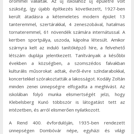
örömmel vállalták. Az új iskolához új épületre volt
szükség, így újabb építkezés következett, 1927-ben
került átadásra a kétemeletes modern épület 13
tanteremmel, szertárakkal, 4 zeneszobával, hatalmas
tornateremmel, 61 növendék számára internátussal. A
kertben sportpálya, uszoda, kápolna létesült. Amikor
szárnyra kelt az induló tanítóképző híre, a felvehető
létszám duplája jelentkezett. Tanítványaik a későbbi
években a községben, a szomszédos falvakban
kulturális műsorokat adtak, évről-évre színdarabokkal,
koncertekkel szórakoztatták a lakosságot. Kodály Zoltán
minden zenei ünnepségre elfogadta a meghívást. Az
iskolában folyó munka elismertségét jelzi, hogy
Klebelsberg Kunó többször is látogatást tett az
intézetben, és arról elismerően nyilatkozott.
A Rend 400. évfordulóján, 1935-ben rendezett
ünnepségen Dombóvár népe, egyházi és világi