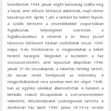
következtek. 1944. január végén katonaság szállta meg
a házat, amit először kórházzá alakítottak, majd német
kaszárnya lett. Április 1-jén a tanítást be kellett fejezni,
a szülők kérésére a növendékekkel csoportokban
foglalkoznak, helyiségeket szereztek a
foglalkozásokhoz. A nővérek a Dr. Riesz József
háziorvos bérbevett házban zsúfolódtak össze. 1945.
május 9-én Dombóváron is megkondultak a békét
hirdető harangok. Megindult a küzdelem a ház
visszaszerzéséért, amit lepusztult állapotban 1946.
január 31-én visszakaptak, a takarítás hetekig tartott,
de lassan ismét benépesült az intézmény. A
megpróbáltatások sora azonban nem ért véget: 1948-
ban az egyházi iskolákat államosították. A hatalom a
klerikális reakció élcsapatának a szerzetesrendeket
tekintette, felszámolásukat szükségesnek tartotta. A
dombóvári ház lakóit 1950. június 18-19-re virradó