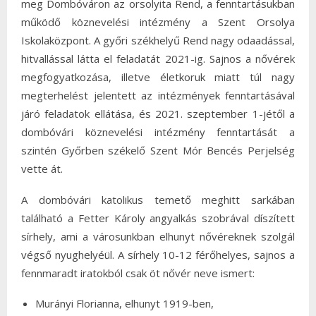
meg Dombóváron az orsolyita Rend, a fenntartásukban
működő köznevelési intézmény a Szent Orsolya
Iskolaközpont. A győri székhelyű Rend nagy odaadással,
hitvallással látta el feladatát 2021-ig. Sajnos a nővérek
megfogyatkozása, illetve életkoruk miatt túl nagy
megterhelést jelentett az intézmények fenntartásával
járó feladatok ellátása, és 2021. szeptember 1-jétől a
dombóvári köznevelési intézmény fenntartását a
szintén Győrben székelő Szent Mór Bencés Perjelség
vette át.
A dombóvári katolikus temető meghitt sarkában
található a Fetter Károly angyalkás szobrával díszített
sírhely, ami a városunkban elhunyt nővéreknek szolgál
végső nyughelyéül. A sírhely 10-12 férőhelyes, sajnos a
fennmaradt iratokból csak öt nővér neve ismert:
Murányi Florianna, elhunyt 1919-ben,