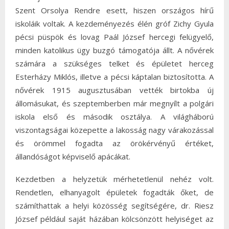
Szent Orsolya Rendre esett, hiszen országos hírű
iskoláik voltak. A kezdeményezés élén gróf Zichy Gyula
pécsi püspök és lovag Paál József hercegi felügyelő,
minden katolikus ügy buzgó támogatója állt. A nővérek
számára a szükséges telket és épületet herceg
Esterházy Miklós, illetve a pécsi káptalan biztosította. A
nővérek 1915 augusztusában vették birtokba új
állomásukat, és szeptemberben már megnyílt a polgári
iskola első és második osztálya. A világháború
viszontagságai közepette a lakosság nagy várakozással
és örömmel fogadta az örökérvényű értéket,
állandóságot képviselő apácákat.
Kezdetben a helyzetük mérhetetlenül nehéz volt.
Rendetlen, elhanyagolt épületek fogadták őket, de
számíthattak a helyi közösség segítségére, dr. Riesz
József például saját házában kölcsönzött helyiséget az