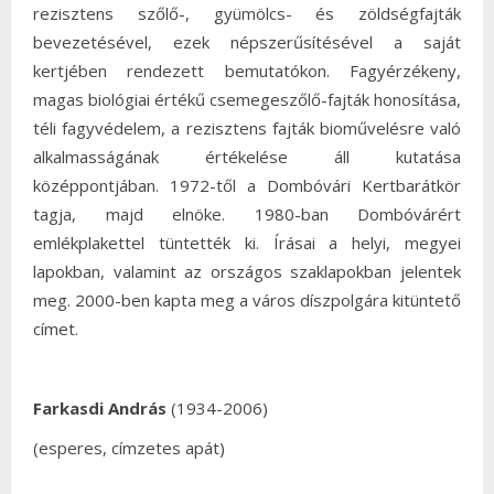
rezisztens szőlő-, gyümölcs- és zöldségfajták
bevezetésével, ezek népszerűsítésével a saját
kertjében rendezett bemutatókon. Fagyérzékeny,
magas biológiai értékű csemegeszőlő-fajták honosítása,
téli fagyvédelem, a rezisztens fajták bioművelésre való
alkalmasságának értékelése áll kutatása
középpontjában. 1972-től a Dombóvári Kertbarátkör
tagja, majd elnöke. 1980-ban Dombóvárért
emlékplakettel tüntették ki. Írásai a helyi, megyei
lapokban, valamint az országos szaklapokban jelentek
meg. 2000-ben kapta meg a város díszpolgára kitüntető
címet.
Farkasdi András
(1934-2006)
(esperes, címzetes apát)