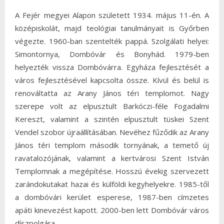
A Fejér megyei Alapon született 1934. május 11-én. A
középiskolát, majd teológiai tanulmányait is Győrben
végezte. 1960-ban szentelték pappá. Szolgálati helyei:
Simontornya, Dombóvár és Bonyhád. 1979-ben
helyezték vissza Dombóvárra. Egyháza fejlesztését a
város fejlesztésével kapcsolta össze. Kívül és belül is
renováltatta az Arany János téri templomot. Nagy
szerepe volt az elpusztult Barkóczi-féle Fogadalmi
Kereszt, valamint a szintén elpusztult tüskei Szent
Vendel szobor újraállításában. Nevéhez fűződik az Arany
János téri templom második tornyának, a temető új
ravatalozójának, valamint a kertvárosi Szent István
Templomnak a megépítése. Hosszú évekig szervezett
zarándokutakat hazai és külföldi kegyhelyekre. 1985-től
a dombóvári kerület esperese, 1987-ben címzetes
apáti kinevezést kapott. 2000-ben lett Dombóvár város
díszpolgára.