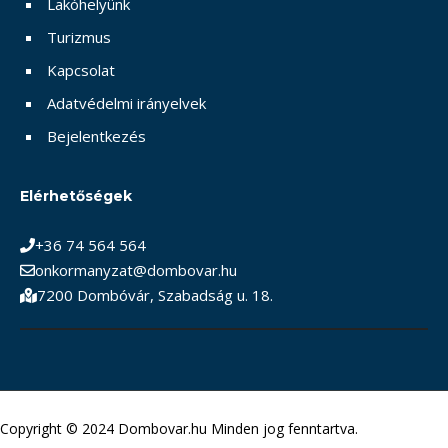
Lakóhelyünk
Turizmus
Kapcsolat
Adatvédelmi irányelvek
Bejelentkezés
Elérhetőségek
+36 74 564 564
onkormanyzat@dombovar.hu
7200 Dombóvár, Szabadság u. 18.
Copyright © 2024 Dombovar.hu Minden jog fenntartva.