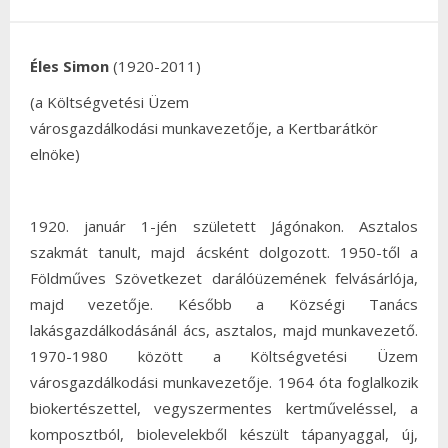
Éles Simon
(1920-2011)
(a Költségvetési Üzem
városgazdálkodási munkavezetője, a Kertbarátkör
elnöke)
1920. január 1-jén született Jágónakon. Asztalos
szakmát tanult, majd ácsként dolgozott. 1950-től a
Földműves Szövetkezet darálóüzemének felvásárlója,
majd vezetője. Később a Községi Tanács
lakásgazdálkodásánál ács, asztalos, majd munkavezető.
1970-1980 között a Költségvetési Üzem
városgazdálkodási munkavezetője. 1964 óta foglalkozik
biokertészettel, vegyszermentes kertműveléssel, a
komposztból, biolevelekből készült tápanyaggal, új,