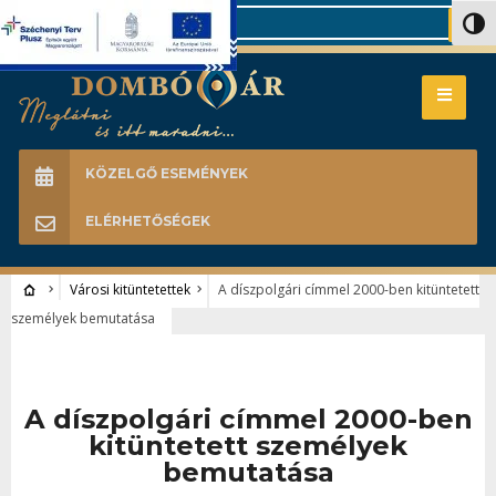
Search
Nagy 
KÖZELGŐ ESEMÉNYEK
ELÉRHETŐSÉGEK
Városi kitüntetettek
A díszpolgári címmel 2000-ben kitüntetett
személyek bemutatása
A díszpolgári címmel 2000-ben
kitüntetett személyek
bemutatása