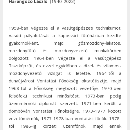
Harangozó László
(1940-2023)
1958-ban végezte el a vasútgépészeti technikumot.
Vasúti pályafutását a kaposvári fűtőházban kezdte
gyakornokként, majd gőzmozdony-lakatos,
mozdonyfűtő és mozdonyvezető munkakörben
dolgozott. 1964-ben végezte el a Vasútgépész
Tisztképzőt, és ezzel egyidőben a dízel- és villamos-
mozdonyvezetői vizsgát is letette. 1964-től a
dunaújvárosi Vontatási Főnökség oktatótisztje, majd
1968-tól a Főnökség megbízott vezetője. 1970-ben
felsőfokú technikusi minősítést, 1973-ban pedig
üzemmérnöki diplomát szerzett. 1971-ben került a
dombóvári Vontatási Főnökségre. 1973-1977 között
vezetőmérnök, 1977-1978-ban vontatási főnök. 1978-
tól 1986-ig körzeti üzemfőnök, majd ennek