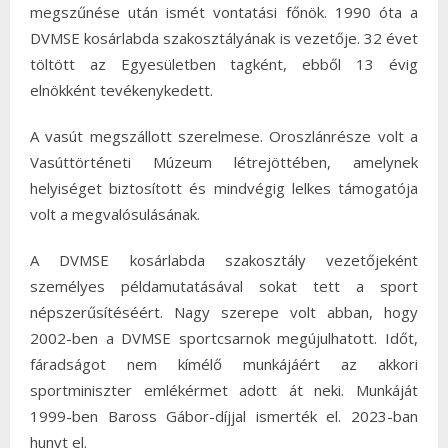
megszűnése után ismét vontatási főnök. 1990 óta a
DVMSE kosárlabda szakosztályának is vezetője. 32 évet
töltött az Egyesületben tagként, ebből 13 évig
elnökként tevékenykedett.
A vasút megszállott szerelmese. Oroszlánrésze volt a
Vasúttörténeti Múzeum létrejöttében, amelynek
helyiséget biztosított és mindvégig lelkes támogatója
volt a megvalósulásának.
A DVMSE kosárlabda szakosztály vezetőjeként
személyes példamutatásával sokat tett a sport
népszerűsítéséért. Nagy szerepe volt abban, hogy
2002-ben a DVMSE sportcsarnok megújulhatott. Időt,
fáradságot nem kímélő munkájáért az akkori
sportminiszter emlékérmet adott át neki. Munkáját
1999-ben Baross Gábor-díjjal ismerték el. 2023-ban
hunyt el.