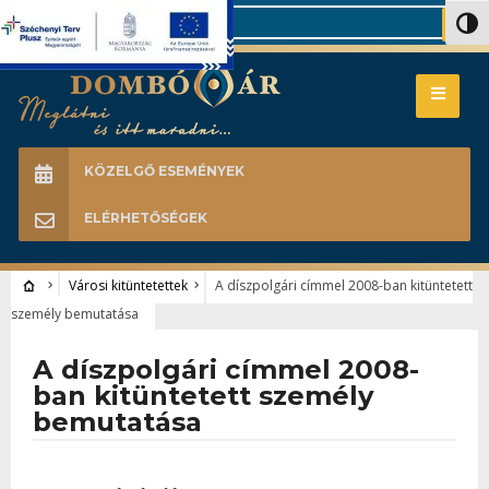
Search
Nagy 
KÖZELGŐ ESEMÉNYEK
ELÉRHETŐSÉGEK
Városi kitüntetettek
A díszpolgári címmel 2008-ban kitüntetett
személy bemutatása
A díszpolgári címmel 2008-
ban kitüntetett személy
bemutatása