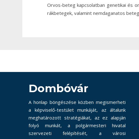
Orvos-beteg kapcsolatban genetikai és on
rákbetegek, valamint nemdaganatos beteg
Dombóvár
A honlap böngészése közben megismerheti
a képviselő-testület munkáját, az általunk
meghatározott stratégiákat, az ez alapján
folyó munkát, a polgármesteri hivatal
szervezeti felépítését, a városi