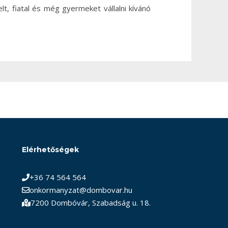
, fiatal és még gyermeket vállalni kívánó
Elérhetőségek
+36 74 564 564
onkormanyzat@dombovar.hu
7200 Dombóvár, Szabadság u. 18.