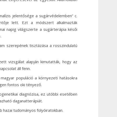
lízis jelentősége a sugárvédelemben” c.
tője lett. Ezt a módszert alkalmazták
mai napig világszerte a sugárterápia késői
.
lam szerepének tisztázása a rosszindulatú
t vizsgálat alapján kimutatták, hogy az
pcsolat áll fenn.
 magyar populáció a környezeti hatásokra
en fontos oki tényező.
togenetikai diagnózisa, ez utóbbi esetében
mazható daganatterápiát.
 hazai tudományos folyóiratokban.