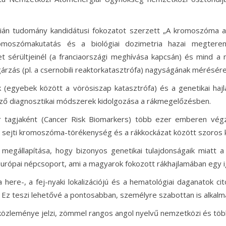
 tudomány kandidátusi fokozatot szerzett „A kromoszóma ana
omoszómakutatás és a biológiai dozimetria hazai megterem
t sérültjeinél (a franciaországi meghívása kapcsán) és mind a 
árzás (pl. a csernobili reaktorkatasztrófa) nagyságának mérésére
ak (egyebek között a vörösiszap katasztrófa) és a genetikai haj
öző diagnosztikai módszerek kidolgozása a rákmegelőzésben.
 tagjaként (Cancer Risk Biomarkers) több ezer emberen végzet
sejti kromoszóma-törékenység és a rákkockázat között szoros ka
egállapítása, hogy bizonyos genetikai tulajdonságaik miatt a
rópai népcsoport, ami a magyarok fokozott rákhajlamában egy ig
here-, a fej-nyaki lokalizációjú és a hematológiai daganatok ci
l. Ez teszi lehetővé a pontosabban, személyre szabottan is alkal
zleménye jelzi, zömmel rangos angol nyelvű nemzetközi és több