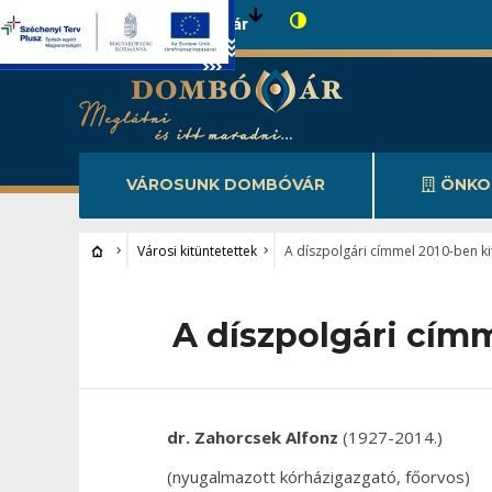
Városunk Dombóvár
VÁROSUNK DOMBÓVÁR
ÖNKO
Városi kitüntetettek
A díszpolgári címmel 2010-ben k
A díszpolgári cím
dr
. Zahorcsek Alfonz
(1927-2014.)
(nyugalmazott kórházigazgató, főorvos)