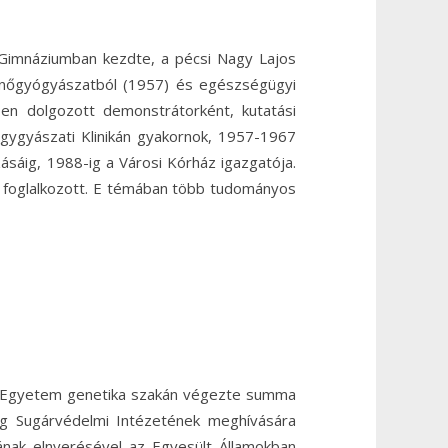
 Gimnáziumban kezdte, a pécsi Nagy Lajos
nőgyógyászatból (1957) és egészségügyi
ben dolgozott demonstrátorként, kutatási
őgygyászati Klinikán gyakornok, 1957-1967
ásáig, 1988-ig a Városi Kórház igazgatója.
l foglalkozott. E témában több tudományos
i Egyetem genetika szakán végezte summa
g Sugárvédelmi Intézetének meghívására
nak elnyerésével az Egyesült Államokban