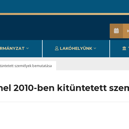
RMÁNYZAT
LAKÓHELYÜNK
itüntetett személyek bemutatása
mel 2010-ben kitüntetett sz