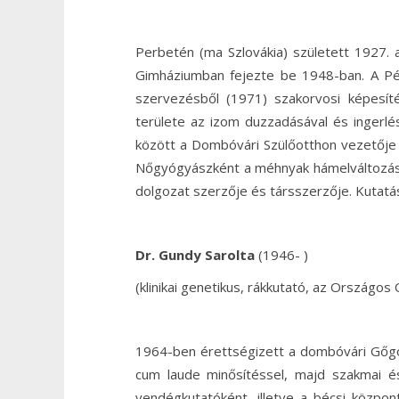
Perbetén (ma Szlovákia) született 1927.
Gimháziumban fejezte be 1948-ban. A P
szervezésből (1971) szakorvosi képesíté
területe az izom duzzadásával és ingerlé
között a Dombóvári Szülőotthon vezetője (
Nőgyógyászként a méhnyak hámelváltozásai
dolgozat szerzője és társszerzője. Kutatás
Dr. Gundy Sarolta
(1946- )
(klinikai genetikus, rákkutató, az Országo
1964-ben érettségizett a dombóvári Gőg
cum laude minősítéssel, majd szakmai 
vendégkutatóként, illetve a bécsi közp