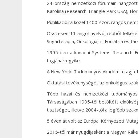
24 ország nemzetközi fórumain hangzott
Karolina (Research Triangle Park USA), Flori
Publikációira közel 1400-szor, rangos nemz
Összesen 11 angol nyelvű, (ebből felkérés
Sugárterápia, Onkológia, ill. Foniátria és 
1995-ben a kanadai Systems Research Fou
tagjának egyike.
A New Yorki Tudományos Akadémia tagja 1
Oktatási tevékenységét az onkológus sza
Több hazai és nemzetközi tudományos t
Társaságában 1995-től betöltött elnökség
tisztséget, illetve 2004-től a legfőbb szakm
5 éven át volt az Európai Környezeti Mut
2015-től már nyugdíjasként a Magyar Rákel