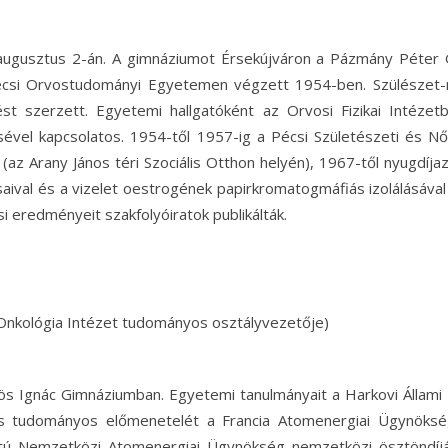
 augusztus 2-án. A gimnáziumot Érsekújváron a Pázmány Péter
écsi Orvostudományi Egyetemen végzett 1954-ben. Szülészet-
st szerzett. Egyetemi hallgatóként az Orvosi Fizikai Intézet
sével kapcsolatos. 1954-től 1957-ig a Pécsi Születészeti és N
az Arany János téri Szociális Otthon helyén), 1967-től nyugdíjaz
val és a vizelet oestrogének papirkromatogmáfiás izolálásáva
i eredményeit szakfolyóiratok publikálták.
s Onkológia Intézet tudományos osztályvezetője)
ös Ignác Gimnáziumban. Egyetemi tanulmányait a Harkovi Állam
és tudományos előmenetelét a Francia Atomenergiai Ügynöksé
ontú Nemzetközi Atomenergiai Ügynökség nemzetközi ösztöndíjá