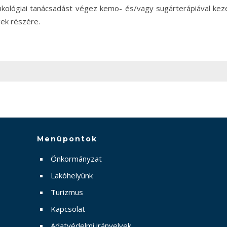
kológiai tanácsadást végez kemo- és/vagy sugárterápiával kezelt
ek részére.
Menüpontok
Önkormányzat
Lakóhelyünk
Turizmus
Kapcsolat
Adatvédelmi irányelvek