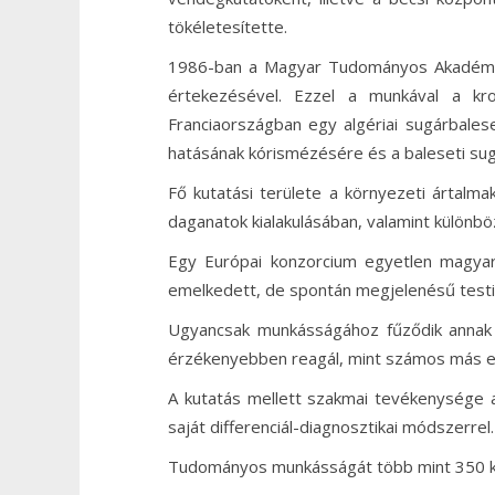
tökéletesítette.
1986-ban a Magyar Tudományos Akadémián
értekezésével. Ezzel a munkával a kr
Franciaországban egy algériai sugárbalese
hatásának kórismézésére és a baleseti sug
Fő kutatási területe a környezeti ártalm
daganatok kialakulásában, valamint különb
Egy Európai konzorcium egyetlen magyar
emelkedett, de spontán megjelenésű testi 
Ugyancsak munkásságához fűződik annak m
érzékenyebben reagál, mint számos más eu
A kutatás mellett szakmai tevékenysége a 
saját differenciál-diagnosztikai módszerre
Tudományos munkásságát több mint 350 kö