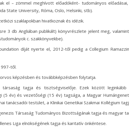
ak el – zömmel meghívott előadóként- tudományos előadásai,
da State University, Róma, Oslo, Helsinki, stb).
etközi szaklapokban hivatkoznak és idézik.
re 3 db Angliában publikált) könyvrészlete jelent meg, valamin
társtudományok c. szakkönyvekbe).
ndation díját nyerte el, 2012-től pedig a Collegium Ramazzin
997-től.
korvos képzésben és továbbképzésben folytatja.
ársaság tagja és tisztségviselője. Ezek között leginkább
i (5 év) és vezetőségi (15 év) tagsága, a Magyar Humángenetik
ai tanácsadói testület, a Klinikai Genetikai Szakmai Kollégium tagj
agenezis Társaság Tudományos Bizottságának tagja és magyar ta
lenes Liga elnökségének tagja és karitatív önkéntese.