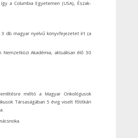
 így a Columbia Egyetemen (USA), Észak-
t 3 db magyar nyelvű könyvfejezetet írt (a
i Nemzetközi Akadémia, aktuálisan élő 30
 említésre méltó a Magyar Onkológusok
usok Társaságában 5 évig viselt főtitkári
a.
nácsnoka.