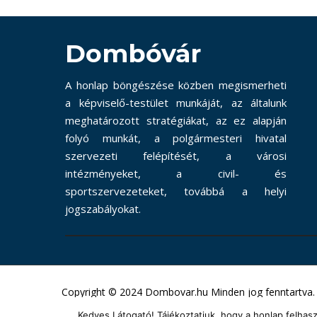
Dombóvár
A honlap böngészése közben megismerheti
a képviselő-testület munkáját, az általunk
meghatározott stratégiákat, az ez alapján
folyó munkát, a polgármesteri hivatal
szervezeti felépítését, a városi
intézményeket, a civil- és
sportszervezeteket, továbbá a helyi
jogszabályokat.
Copyright © 2024 Dombovar.hu Minden jog fenntartva.
Kedves Látogató! Tájékoztatjuk, hogy a honlap felha