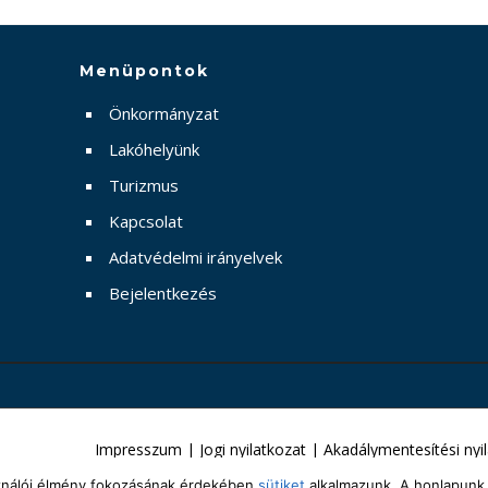
Menüpontok
Önkormányzat
Lakóhelyünk
Turizmus
Kapcsolat
Adatvédelmi irányelvek
Bejelentkezés
Impresszum
|
Jogi nyilatkozat
|
Akadálymentesítési nyi
sználói élmény fokozásának érdekében
sütiket
alkalmazunk. A honlapunk 