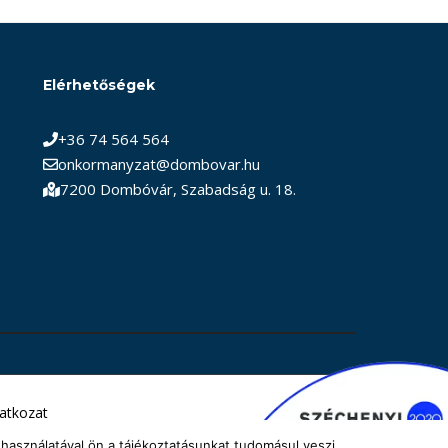
Elérhetőségek
+36 74 564 564
onkormanyzat@dombovar.hu
7200 Dombóvár, Szabadság u. 18.
latkozat
használatával ön a tájékoztatásunkat tudomásul veszi.