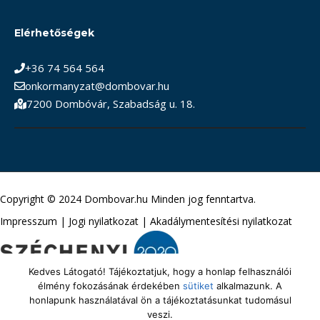
Elérhetőségek
+36 74 564 564
onkormanyzat@dombovar.hu
7200 Dombóvár, Szabadság u. 18.
Copyright © 2024 Dombovar.hu Minden jog fenntartva.
Impresszum
|
Jogi nyilatkozat
|
Akadálymentesítési nyilatkozat
Kedves Látogató! Tájékoztatjuk, hogy a honlap felhasználói
élmény fokozásának érdekében
sütiket
alkalmazunk. A
honlapunk használatával ön a tájékoztatásunkat tudomásul
veszi.