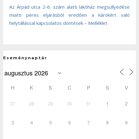
Az Árpád utca 2-6. szám alatti lakóház megsüllyedése
miatti peres eljárásból eredően a károkért való
helytállással kapcsolatos döntések
–
Melléklet
Eseménynaptár
H
K
S
C
P
S
V
27
28
29
30
31
1
2
3
4
5
6
7
8
9