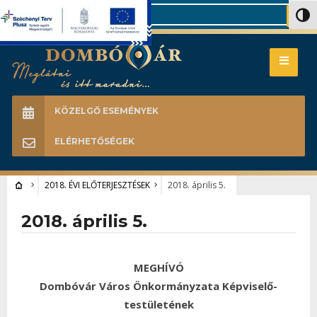
Search
Nagy 
KÖZELGŐ ESEMÉNYEK
ELÉRHETŐSÉGEK
2018. ÉVI ELŐTERJESZTÉSEK
2018. április 5.
2018. április 5.
MEGHÍVÓ
Dombóvár Város Önkormányzata Képviselő-
testületének