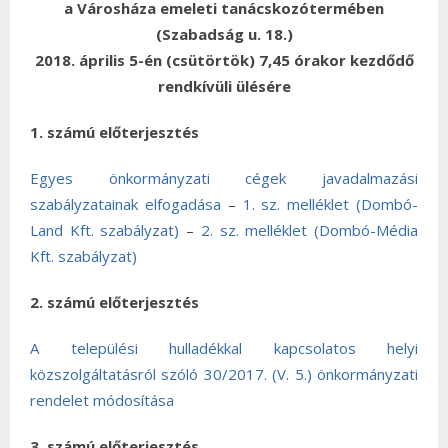
a Városháza emeleti tanácskozótermében
(Szabadság u. 18.)
2018. április 5-én (csütörtök) 7,45 órakor kezdődő
rendkívüli ülésére
1. számú előterjesztés
Egyes önkormányzati cégek javadalmazási
szabályzatainak elfogadása
–
1. sz. melléklet (Dombó-
Land Kft. szabályzat)
–
2. sz. melléklet (Dombó-Média
Kft. szabályzat)
2. számú előterjesztés
A települési hulladékkal kapcsolatos helyi
közszolgáltatásról szóló 30/2017. (V. 5.) önkormányzati
rendelet módosítása
3. számú előterjesztés