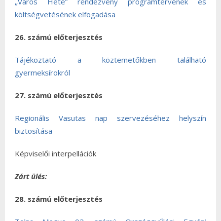
„Város Hete” rendezvény programtervének és
költségvetésének elfogadása
26. számú előterjesztés
Tájékoztató a köztemetőkben található
gyermeksírokról
27. számú előterjesztés
Regionális Vasutas nap szervezéséhez helyszín
biztosítása
Képviselői interpellációk
Zárt ülés:
28. számú előterjesztés