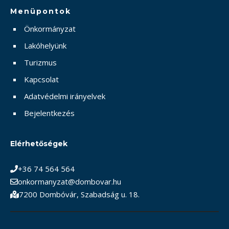
Menüpontok
Önkormányzat
Lakóhelyünk
Turizmus
Kapcsolat
Adatvédelmi irányelvek
Bejelentkezés
Elérhetőségek
+36 74 564 564
onkormanyzat@dombovar.hu
7200 Dombóvár, Szabadság u. 18.