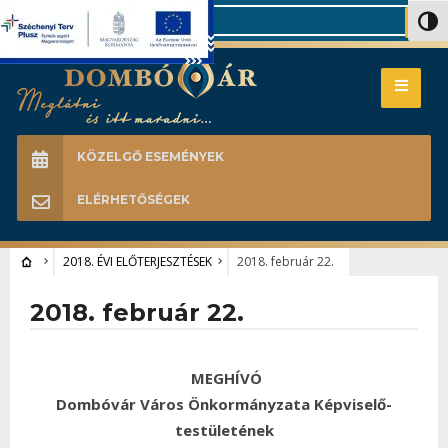
Search
Nagy 
KÖZELGŐ ESEMÉNYEK
ELÉRHETŐSÉGEK
2018. ÉVI ELŐTERJESZTÉSEK
2018. február 22.
2018. február 22.
MEGHÍVÓ
Dombóvár Város Önkormányzata Képviselő-
testületének