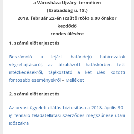
a Városháza Ujváry-termében
(Szabadság u. 18.)
2018. február 22-én (csütörtök) 9,00 órakor
kezdődő
rendes ülésére
1. számú előterjesztés
Beszámoló a lejárt határidejű határozatok
végrehajtásáról, az átruházott hatáskörben tett
intézkedésekről, tájékoztató a két ülés közötti
fontosabb eseményekről
–
Melléklet
2. számú előterjesztés
Az orvosi ügyeleti ellátás biztosítása a 2018. április 30-
ig fennálló feladatellátási szerződés megszűnése utáni
időszakra