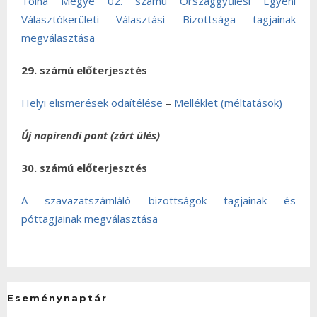
Tolna Megye 02. számú Országgyűlési Egyéni
Választókerületi Választási Bizottsága tagjainak
megválasztása
29. számú előterjesztés
Helyi elismerések odaítélése
–
Melléklet (méltatások)
Új napirendi pont (zárt ülés)
30. számú előterjesztés
A szavazatszámláló bizottságok tagjainak és
póttagjainak megválasztása
Eseménynaptár