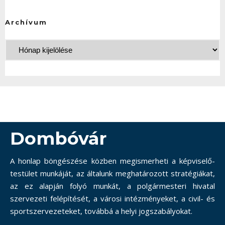
Archívum
Dombóvár
A honlap böngészése közben megismerheti a képviselő-
testület munkáját, az általunk meghatározott stratégiákat,
az ez alapján folyó munkát, a polgármesteri hivatal
szervezeti felépítését, a városi intézményeket, a civil- és
sportszervezeteket, továbbá a helyi jogszabályokat.