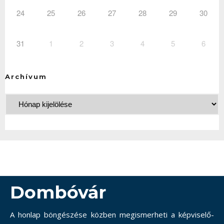
24
25
26
27
28
29
30
31
1
2
3
4
5
6
Archívum
Dombóvár
A honlap böngészése közben megismerheti a képviselő-