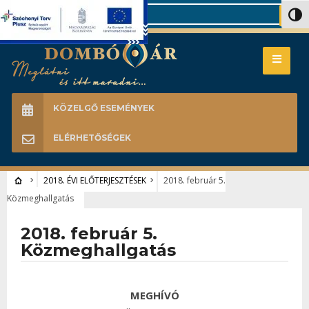
Search
Nagy 
KÖZELGŐ ESEMÉNYEK
ELÉRHETŐSÉGEK
2018. ÉVI ELŐTERJESZTÉSEK
2018. február 5.
Közmeghallgatás
2018. február 5.
Közmeghallgatás
MEGHÍVÓ