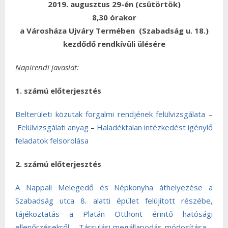
2019. augusztus 29-én (csütörtök)
8,30 órakor
a Városháza Ujváry Termében (Szabadság u. 18.)
kezdődő rendkívüli ülésére
Napirendi javaslat:
1. számú előterjesztés
Belterületi közutak forgalmi rendjének felülvizsgálata
–
Felülvizsgálati anyag
–
Haladéktalan intézkedést igénylő
feladatok felsorolása
2. számú előterjesztés
A Nappali Melegedő és Népkonyha áthelyezése a
Szabadság utca 8. alatti épület felújított részébe,
tájékoztatás a Platán Otthont érintő hatósági
ellenőrzésekről
–
Társulási megállapodás módosítása
–