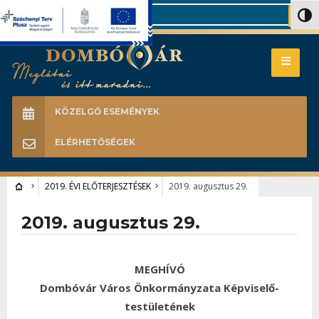
Search
Nagy 
KÖZELGŐ ESEMÉNYEK
ELÉRHETŐSÉGEK
2019. ÉVI ELŐTERJESZTÉSEK
2019. augusztus 29.
2019. augusztus 29.
MEGHÍVÓ
Dombóvár Város Önkormányzata Képviselő-
testületének