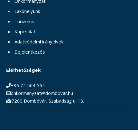
Önkormányzat
Lakóhelyünk
Turizmus
Kapcsolat
Adatvédelmi irányelvek
Bejelentkezés
Elérhetőségek
+36 74 564 564
onkormanyzat@dombovar.hu
7200 Dombóvár, Szabadság u. 18.