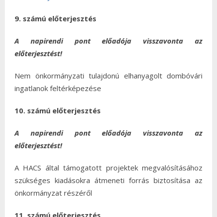
9. számú előterjesztés
A napirendi pont előadója visszavonta az
előterjesztést!
Nem önkormányzati tulajdonú elhanyagolt dombóvári
ingatlanok feltérképezése
10. számú előterjesztés
A napirendi pont előadója visszavonta az
előterjesztést!
A HACS által támogatott projektek megvalósításához
szükséges kiadásokra átmeneti forrás biztosítása az
önkormányzat részéről
11. számú előterjesztés