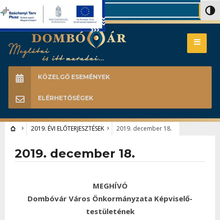
Search
Nagy 
KÖZELGŐ ESEMÉNYEK
ELÉRHETŐSÉGEK
2019. ÉVI ELŐTERJESZTÉSEK
2019. december 18.
2019. december 18.
MEGHÍVÓ
Dombóvár Város Önkormányzata Képviselő-
testületének