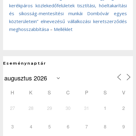
kerékpáros közlekedőfelületek tisztítási, hóeltakarítási
és síkosság-mentesítési munkái Dombóvár egyes
közterületein” elnevezésű vállalkozási keretszerződés
meghosszabbítása
–
Melléklet
Eseménynaptár
H
K
S
C
P
S
V
27
28
29
30
31
1
2
3
4
5
6
7
8
9