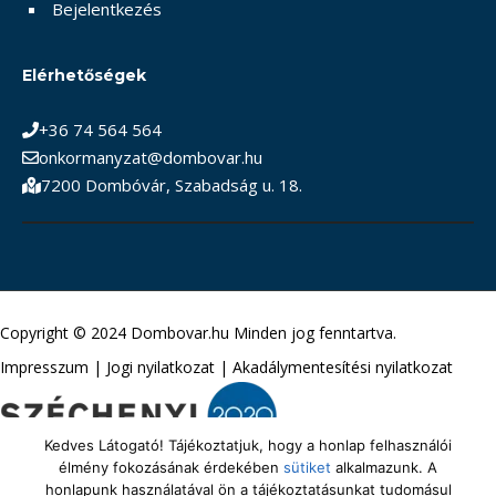
Bejelentkezés
Elérhetőségek
+36 74 564 564
onkormanyzat@dombovar.hu
7200 Dombóvár, Szabadság u. 18.
Copyright © 2024 Dombovar.hu Minden jog fenntartva.
Impresszum
|
Jogi nyilatkozat
|
Akadálymentesítési nyilatkozat
Kedves Látogató! Tájékoztatjuk, hogy a honlap felhasználói
élmény fokozásának érdekében
sütiket
alkalmazunk. A
honlapunk használatával ön a tájékoztatásunkat tudomásul