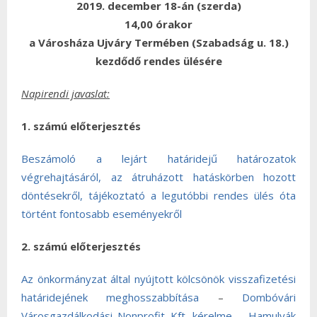
2019. december 18-án (szerda)
14,00 órakor
a Városháza Ujváry Termében (Szabadság u. 18.)
kezdődő rendes ülésére
Napirendi javaslat:
1. számú előterjesztés
Beszámoló a lejárt határidejű határozatok
végrehajtásáról, az átruházott hatáskörben hozott
döntésekről, tájékoztató a legutóbbi rendes ülés óta
történt fontosabb eseményekről
2. számú előterjesztés
Az önkormányzat által nyújtott kölcsönök visszafizetési
határidejének meghosszabbítása
–
Dombóvári
Városgazdálkodási Nonprofit Kft. kérelme
–
Hamulyák