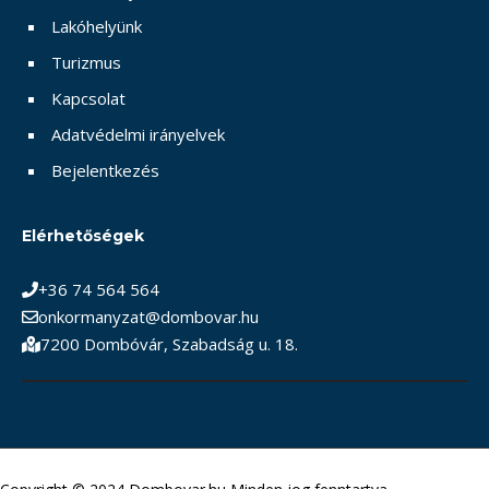
Lakóhelyünk
Turizmus
Kapcsolat
Adatvédelmi irányelvek
Bejelentkezés
Elérhetőségek
+36 74 564 564
onkormanyzat@dombovar.hu
7200 Dombóvár, Szabadság u. 18.