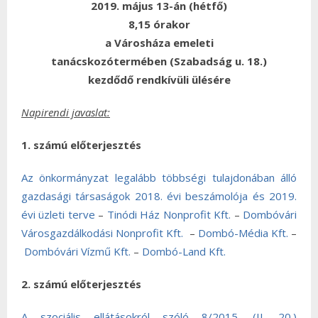
2019. május 13-án (hétfő)
8,15 órakor
a Városháza emeleti
tanácskozótermében (Szabadság u. 18.)
kezdődő rendkívüli ülésére
Napirendi javaslat:
1. számú előterjesztés
Az önkormányzat legalább többségi tulajdonában álló
gazdasági társaságok 2018. évi beszámolója és 2019.
évi üzleti terve
–
Tinódi Ház Nonprofit Kft.
–
Dombóvári
Városgazdálkodási Nonprofit Kft.
–
Dombó-Média Kft.
–
Dombóvári Vízmű Kft.
–
Dombó-Land Kft.
2. számú előterjesztés
A szociális ellátásokról szóló 8/2015. (II. 20.)