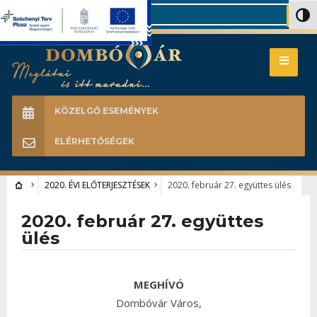
Search
Nagy 
KÖZELGŐ ESEMÉNYEK
ELÉRHETŐSÉGEK
2020. ÉVI ELŐTERJESZTÉSEK
2020. február 27. együttes ülés
2020. február 27. együttes
ülés
MEGHÍVÓ
Dombóvár Város,