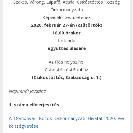
Szakcs, Várong, Lápafő, Attala, Csikóstőttős Község
Önkormányzata
Képviselő-testületének
2020. február 27-én (csütörtök)
18,00 órakor
tartandó
együttes ülésére
Az ülés helyszíne:
Csikóstőttősi Faluház
(Csikóstőttős, Szabadság u. 1.)
Napirendi javaslat:
1. számú előterjesztés
A Dombóvári Közös Önkormányzati Hivatal 2020. évi
költségvetése