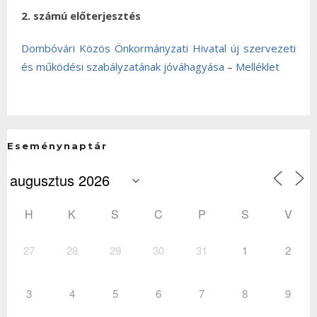
2. számú előterjesztés
Dombóvári Közös Önkormányzati Hivatal új szervezeti
és működési szabályzatának jóváhagyása
–
Melléklet
Eseménynaptár
H
K
S
C
P
S
V
27
28
29
30
31
1
2
3
4
5
6
7
8
9