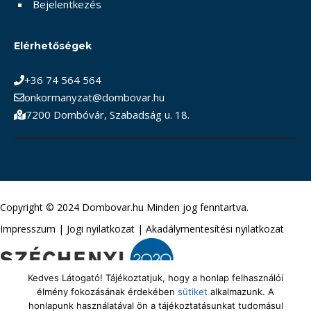
Bejelentkezés
Elérhetőségek
+36 74 564 564
onkormanyzat@dombovar.hu
7200 Dombóvár, Szabadság u. 18.
Copyright © 2024 Dombovar.hu Minden jog fenntartva.
Impresszum
|
Jogi nyilatkozat
|
Akadálymentesítési nyilatkozat
Kedves Látogató! Tájékoztatjuk, hogy a honlap felhasználói
élmény fokozásának érdekében
sütiket
alkalmazunk. A
honlapunk használatával ön a tájékoztatásunkat tudomásul