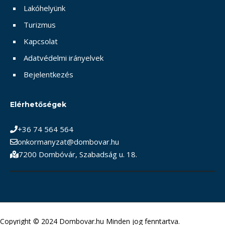
Lakóhelyünk
Turizmus
Kapcsolat
Adatvédelmi irányelvek
Bejelentkezés
Elérhetőségek
+36 74 564 564
onkormanyzat@dombovar.hu
7200 Dombóvár, Szabadság u. 18.
Copyright © 2024 Dombovar.hu Minden jog fenntartva.