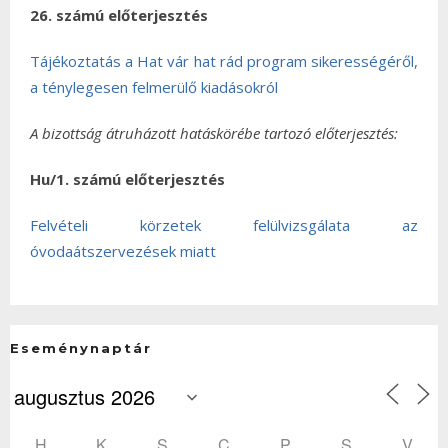
26. számú előterjesztés
Tájékoztatás a Hat vár hat rád program sikerességéről,
a ténylegesen felmerülő kiadásokról
A bizottság átruházott hatáskörébe tartozó előterjesztés:
Hu/1. számú előterjesztés
Felvételi körzetek felülvizsgálata az
óvodaátszervezések miatt
Eseménynaptár
H
K
S
C
P
S
V