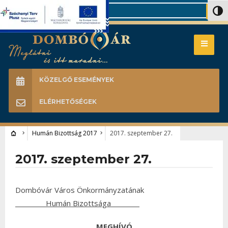
Search
Nagy 
KÖZELGŐ ESEMÉNYEK
ELÉRHETŐSÉGEK
Humán Bizottság 2017
2017. szeptember 27.
2017. szeptember 27.
Dombóvár Város Önkormányzatának
Humán Bizottsága
MEGHÍVÓ