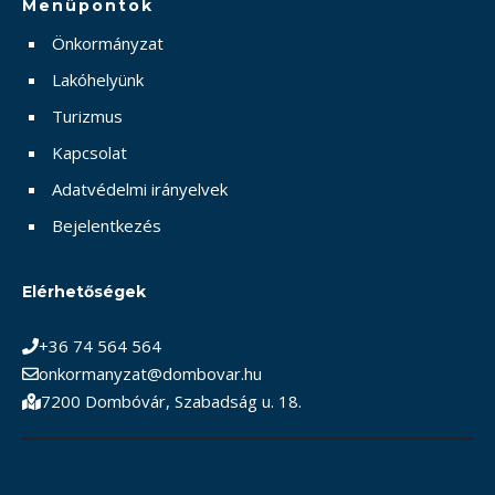
Menüpontok
Önkormányzat
Lakóhelyünk
Turizmus
Kapcsolat
Adatvédelmi irányelvek
Bejelentkezés
Elérhetőségek
+36 74 564 564
onkormanyzat@dombovar.hu
7200 Dombóvár, Szabadság u. 18.