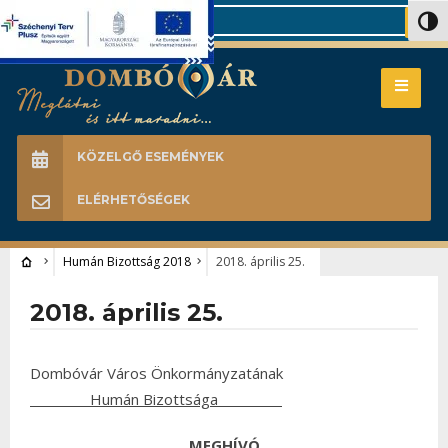
Search
Nagy 
KÖZELGŐ ESEMÉNYEK
ELÉRHETŐSÉGEK
Humán Bizottság 2018
2018. április 25.
2018. április 25.
Dombóvár Város Önkormányzatának
Humán Bizottsága
MEGHÍVÓ