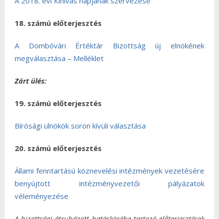
A 2018. évi Kihívás napjának szervezése
18. számú előterjesztés
A Dombóvári Értéktár Bizottság új elnökének
megválasztása
–
Melléklet
Zárt ülés:
19. számú előterjesztés
Bírósági ülnökök soron kívüli választása
20. számú előterjesztés
Állami fenntartású köznevelési intézmények vezetésére
benyújtott intézményvezetői pályázatok
véleményezése
A bizottsági átruházott hatáskörébe tartozó előterjesztések