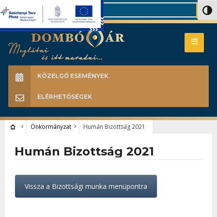
Search
Nagy 
KÖZELGŐ ESEMÉNYEK
ELÉRHETŐSÉGEK
Önkormányzat
Humán Bizottság 2021
Humán Bizottság 2021
Vissza a Bizottsági munka menüpontra