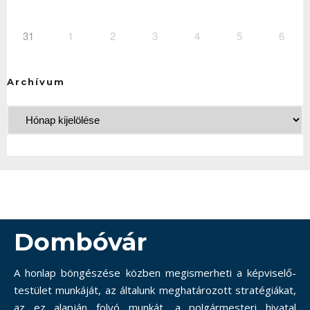
31
1
2
3
4
5
6
Archívum
Dombóvár
A honlap böngészése közben megismerheti a képviselő-
testület munkáját, az általunk meghatározott stratégiákat,
az ez alapján folyó munkát, a polgármesteri hivatal