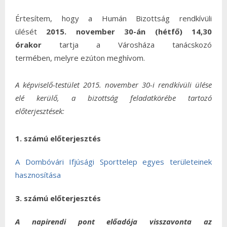
Értesítem, hogy a Humán Bizottság rendkívüli
ülését
2015. november 30-án (hétfő) 14,30
órakor
tartja a Városháza tanácskozó
termében,
melyre ezúton meghívom.
A képviselő-testület 2015. november 30-i rendkívüli ülése
elé kerülő, a bizottság feladatkörébe tartozó
előterjesztések:
1. számú előterjesztés
A Dombóvári Ifjúsági Sporttelep egyes területeinek
hasznosítása
3. számú előterjesztés
A napirendi pont előadója visszavonta az