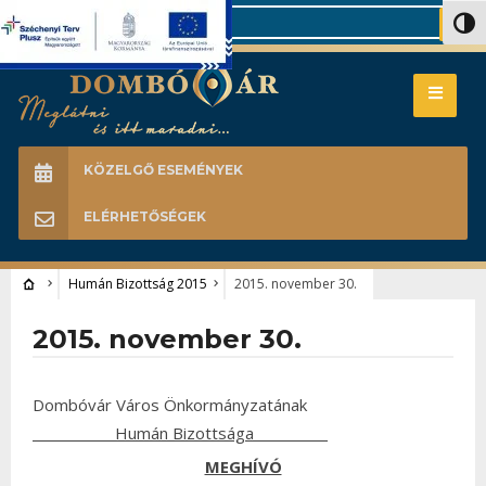
Search
Nagy 
KÖZELGŐ ESEMÉNYEK
ELÉRHETŐSÉGEK
Humán Bizottság 2015
2015. november 30.
2015. november 30.
Dombóvár Város Önkormányzatának
Humán Bizottsága
MEGHÍVÓ