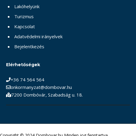
Lakóhelyünk
Turizmus
Kapcsolat
Adatvédelmi irányelvek
Bejelentkezés
Elérhetőségek
+36 74 564 564
onkormanyzat@dombovar.hu
7200 Dombóvár, Szabadság u. 18.
Copyright © 2024 Dombovar.hu Minden jog fenntartva.